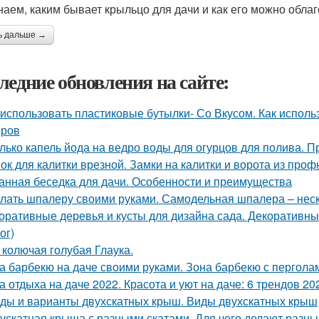
наем, каким бывает крыльцо для дачи и как его можно облаг
ь дальше →
ледние обновления на сайте:
 использовать пластиковые бутылки- Со Вкусом. Как исполь
еров
лько капель йода на ведро воды для огурцов для полива. 
ок для калитки врезной. Замки на калитки и ворота из про
анная беседка для дачи. Особенности и преимущества
лать шпалеру своими руками. Самодельная шпалера – неско
оративные деревья и кусты для дизайна сада. Декоративные
ог)
 колючая голубая Глаука.
а барбекю на даче своими руками. Зона барбекю с пергол
а отдыха на даче 2022. Красота и уют на даче: 6 трендов 2
ды и варианты двухскатных крыш. Виды двухскатных крыш
ускатная крыша с разными скатами. Для чего делают разны