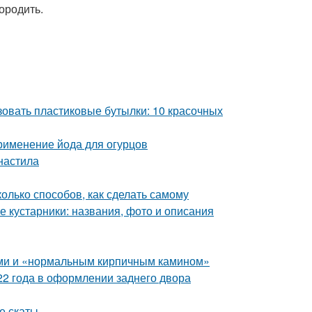
ородить.
зовать пластиковые бутылки: 10 красочных
Применение йода для огурцов
фнастила
лько способов, как сделать самому
 кустарники: названия, фото и описания
ами и «нормальным кирпичным камином»
022 года в оформлении заднего двора
е скаты