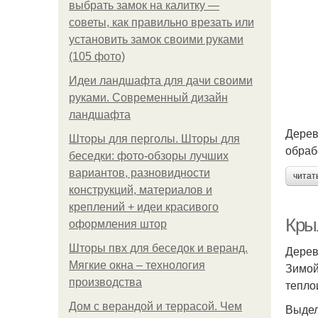
выбрать замок на калитку —
советы, как правильно врезать или
установить замок своими руками
(105 фото)
Идеи ландшафта для дачи своими
руками. Современный дизайн
ландшафта
Дерев
Шторы для перголы. Шторы для
обраб
беседки: фото-обзоры лучших
вариантов, разновидности
читат
конструкций, материалов и
креплений + идеи красивого
Кры
оформления штор
Шторы пвх для беседок и веранд.
Дерев
Мягкие окна – технология
Зимой
производства
тепло
Дом с верандой и террасой. Чем
Выдел