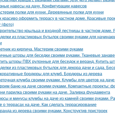
зные навесы на дачу. Конфигурации навесов
стерим полки для кухни. Деревянные полки для кухни
к красиво оформить террасу в частном доме. Красивые про
у (фото)
роительство крыльца и входной лестницы в частном доме. 
делки из пластиковых бутылок своими руками для начинаю
и
етник из кирпича. Мастерим своими руками
ичные шторы для беседки своими руками. Тканевые занаве
пить шторы ПВХ рулонные для беседок и веранд. Купить ш
делки из пластиковых бутылок для декора дачи и сада. Бес
коративные бордюры для клумб. Бордюры из дерева
еточная клумба своими руками. Клумбы для цветов на даче
роим баню на даче своими руками. Компактные проекты: фо
ни парилка своими руками на даче. Заливка фундамента
юсы и минусы клумбы на даче из камней своими руками. Р
е о террасах на даче. Как сделать террасирование
ранда из дерева своими руками. Конструктив пристроек