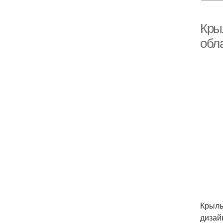
Кры
обл
Крыль
дизай