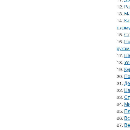
12.
Ра
13.
Ма
14.
Ка
к дом
15.
Ст
16.
По
рукам
17.
Цв
18.
Ул
19.
Ку
20.
По
21.
Де
22.
Цв
23.
Ст
24.
Ми
25.
Пл
26.
Вс
27.
Ве