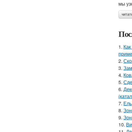
мы уз
читат
Пос
1.
Как
прим
2.
Ско
3.
Зам
4.
Ков
5.
Сде
6.
Дек
(катал
7.
Ель
8.
Зон
9.
Зон
10.
Ви
11.
Дв