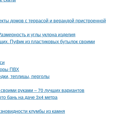
екты домов с террасой и верандой пристроенной
Размерность и углы уклона изделия
щих. Пуфик из пластиковых бутылок своими
си
торы ПВХ
едки, теплицы, перголы
 своими руками – 70 лучших вариантов
то бань на даче 3х4 метра
азновидности клумбы из камня