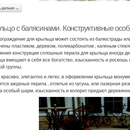
ь дальше →
льцо с балясинами. Конструктивные осо
ограждение для крыльца может состоять из балюстрады и
нены пластиком, деревом, поликарбонатом , каленым стекл
чения конструкции сплошные перила для крыльца иногда д
ца вмещают в себя все богатство, изысканность и роскошь
ой группы.
 красиво, элегантно и легко, в оформлении крыльца монум
ятся ажурные перила , отлитые из чугуна, или лазерная рез
а особый шарм, изысканность и колорит придают деревянн