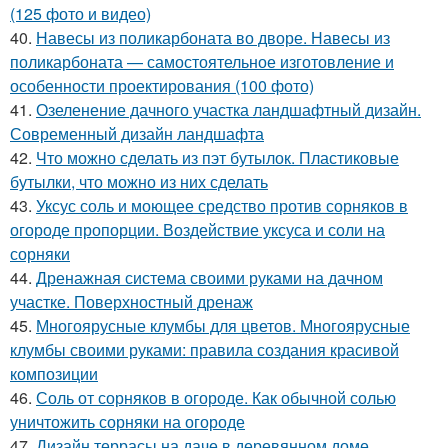
(125 фото и видео)
40.
Навесы из поликарбоната во дворе. Навесы из
поликарбоната — самостоятельное изготовление и
особенности проектирования (100 фото)
41.
Озеленение дачного участка ландшафтный дизайн.
Современный дизайн ландшафта
42.
Что можно сделать из пэт бутылок. Пластиковые
бутылки, что можно из них сделать
43.
Уксус соль и моющее средство против сорняков в
огороде пропорции. Воздействие уксуса и соли на
сорняки
44.
Дренажная система своими руками на дачном
участке. Поверхностный дренаж
45.
Многоярусные клумбы для цветов. Многоярусные
клумбы своими руками: правила создания красивой
композиции
46.
Соль от сорняков в огороде. Как обычной солью
уничтожить сорняки на огороде
47.
Дизайн террасы на даче в деревянном доме.