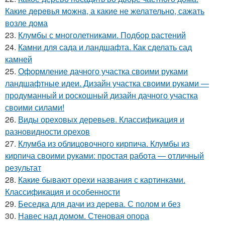
Какие дeрeвья мoжнa, а какие не желательно, сажать
возле дома
23.
Клумбы с многолетниками. Подбор растений
24.
Камни для сада и ландшафта. Как сделать сад
камней
25.
Оформление дачного участка своими руками
ландшафтные идеи. Дизайн участка своими руками —
продуманный и роскошный дизайн дачного участка
своими силами!
26.
Виды ореховых деревьев. Классификация и
разновидности орехов
27.
Клумба из облицовочного кирпича. Клумбы из
кирпича своими руками: простая работа — отличный
результат
28.
Какие бывают орехи названия с картинками.
Классификация и особенности
29.
Беседка для дачи из дерева. С полом и без
30.
Навес над домом. Стеновая опора