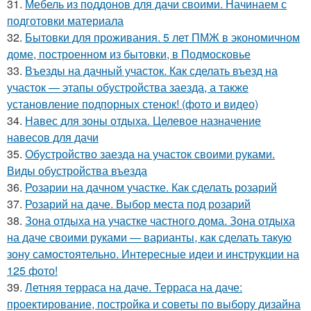
31.
Мебель из поддонов для дачи своими. Начинаем с
подготовки материала
32.
Бытовки для проживания. 5 лет ПМЖ в экономичном
доме, построенном из бытовки, в Подмосковье
33.
Въезды на дачный участок. Как сделать въезд на
участок — этапы обустройства заезда, а также
установление подпорных стенок! (фото и видео)
34.
Навес для зоны отдыха. Целевое назначение
навесов для дачи
35.
Обустройство заезда на участок своими руками.
Виды обустройства въезда
36.
Розарии на дачном участке. Как сделать розарий
37.
Розарий на даче. Выбор места под розарий
38.
Зона отдыха на участке частного дома. Зона отдыха
на даче своими руками — варианты, как сделать такую
зону самостоятельно. Интересные идеи и инструкции на
125 фото!
39.
Летняя терраса на даче. Терраса на даче:
проектирование, постройка и советы по выбору дизайна