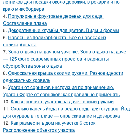
летников для посадки около дорожки, в рокарии и по
краю миксбордера
4.
Популярные фруктовые деревья для сада.
Составление плана
5.
Декоративные клумбы для цветов. Виды и формы
6.
Навесы из поликарбоната. Все о навесах из
поликарбоната
7.
Зона отдыха на дачном уачстке. Зона отдыха на даче
— 125 фото современных проектов и варианты
обустройства зоны отдыха
8.
Односкатная крыша своими руками. Разновидности
односкатных кровель
9.
Ураган от сорняков инструкция по применению.
Ураган Форте от сорняков: как правильно применять
10.
Как выровнять участок на даче своими руками
11.
Сколько капель йода на ведро воды для огурцов. Йод
для огурцов в теплице — опрыскивание и дозировка
12.
Как разместить дом на участке 6 соток.
Расположение объектов участка