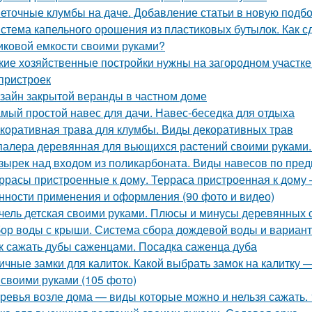
еточные клумбы на даче. Добавление статьи в новую подб
стема капельного орошения из пластиковых бутылок. Как с
иковой емкости своими руками?
кие хозяйственные постройки нужны на загородном участке
пристроек
зайн закрытой веранды в частном доме
мый простой навес для дачи. Навес-беседка для отдыха
коративная трава для клумбы. Виды декоративных трав
алера деревянная для вьющихся растений своими руками.
зырек над входом из поликарбоната. Виды навесов по пре
ррасы пристроенные к дому. Терраса пристроенная к дому
нности применения и оформления (90 фото и видео)
чель детская своими руками. Плюсы и минусы деревянных 
ор воды с крыши. Система сбора дождевой воды и вариан
к сажать дубы саженцами. Посадка саженца дуба
ичные замки для калиток. Какой выбрать замок на калитку —
 своими руками (105 фото)
ревья возле дома — виды которые можно и нельзя сажать.