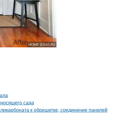
нала
оносящего сада
оликарбоната к обрешетке, соединение панелей