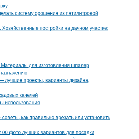
орку
делать систему орошения из пятилитровой
. Хозяйственные постройки на дачном участке:
 Материалы для изготовления шпалер
дназначению
 — лучшие проекты, варианты дизайна,
садовых качелей
ты использования
 советы, как правильно врезать или установить
 100 фото лучших вариантов для посадки