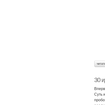
читат
30 и
Вперв
Суть 
пробо