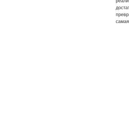
реали
доста
превр
самая