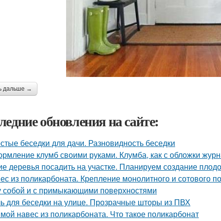
ь дальше →
ледние обновления на сайте:
стые беседки для дачи. Разновидность беседки
рмление клумб своими руками. Клумба, как с обложки жур
ие деревья посадить на участке. Планируем создание плод
ес из поликарбоната. Крепление монолитного и сотового п
 собой и с примыкающими поверхностями
ь для беседки на улице. Прозрачные шторы из ПВХ
мой навес из поликарбоната. Что такое поликарбонат