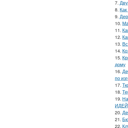
7.
Дву
8.
Как
9.
Дер
10.
Ма
11.
Ка
12.
Ка
13.
Вс
14.
Ко
15.
Кр
дому
16.
Де
по из
17.
Тю
18.
Те
19.
На
ИДЕЙ)
20.
Де
21.
Бю
22.
Кл