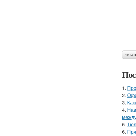
читат
Пос
1.
Про
2.
Офо
3.
Как
4.
Нав
между
5.
Тюл
6.
Пря