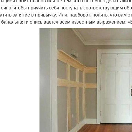
зацией своих планов или же тем, что способно сделать жизн
точно, чтобы приучить себя поступать соответствующим обр
атить занятие в привычку. Или, наоборот, понять, что вам эт
 банальная и описывается всем известным выражением: «В 