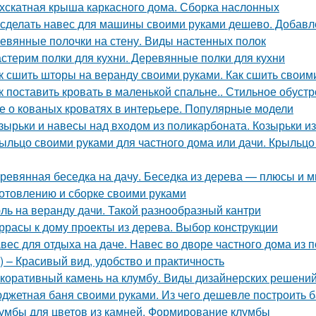
хскатная крыша каркасного дома. Сборка наслонных
 сделать навес для машины своими руками дешево. Добавл
евянные полочки на стену. Виды настенных полок
стерим полки для кухни. Деревянные полки для кухни
к сшить шторы на веранду своими руками. Как сшить своим
к поставить кровать в маленькой спальне.. Стильное обуст
е о кованых кроватях в интерьере. Популярные модели
зырьки и навесы над входом из поликарбоната. Козырьки и
ыльцо своими руками для частного дома или дачи. Крыльцо
ревянная беседка на дачу. Беседка из дерева — плюсы и м
готовлению и сборке своими руками
ль на веранду дачи. Такой разнообразный кантри
ррасы к дому проекты из дерева. Выбор конструкции
вес для отдыха на даче. Навес во дворе частного дома из
 – Красивый вид, удобство и практичность
коративный камень на клумбу. Виды дизайнерских решени
джетная баня своими руками. Из чего дешевле построить 
умбы для цветов из камней. Формирование клумбы