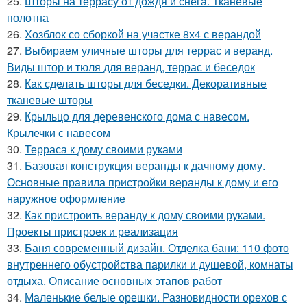
25.
Шторы на террасу от дождя и снега. Тканевые
полотна
26.
Хозблок со сборкой на участке 8х4 с верандой
27.
Выбираем уличные шторы для террас и веранд.
Виды штор и тюля для веранд, террас и беседок
28.
Как сделать шторы для беседки. Декоративные
тканевые шторы
29.
Крыльцо для деревенского дома с навесом.
Крылечки с навесом
30.
Терраса к дому своими руками
31.
Базовая конструкция веранды к дачному дому.
Основные правила пристройки веранды к дому и его
наружное оформление
32.
Как пристроить веранду к дому своими руками.
Проекты пристроек и реализация
33.
Баня современный дизайн. Отделка бани: 110 фото
внутреннего обустройства парилки и душевой, комнаты
отдыха. Описание основных этапов работ
34.
Маленькие белые орешки. Разновидности орехов с