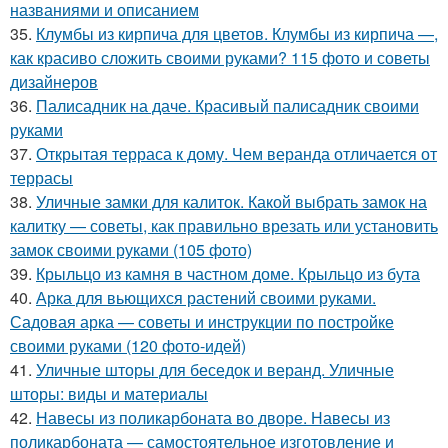
названиями и описанием
35.
Клумбы из кирпича для цветов. Клумбы из кирпича —,
как красиво сложить своими руками? 115 фото и советы
дизайнеров
36.
Палисадник на даче. Красивый палисадник своими
руками
37.
Открытая терраса к дому. Чем веранда отличается от
террасы
38.
Уличные замки для калиток. Какой выбрать замок на
калитку — советы, как правильно врезать или установить
замок своими руками (105 фото)
39.
Крыльцо из камня в частном доме. Крыльцо из бута
40.
Арка для вьющихся растений своими руками.
Садовая арка — советы и инструкции по постройке
своими руками (120 фото-идей)
41.
Уличные шторы для беседок и веранд. Уличные
шторы: виды и материалы
42.
Навесы из поликарбоната во дворе. Навесы из
поликарбоната — самостоятельное изготовление и