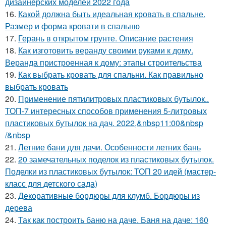
дизайнерских моделей 2022 года
16.
Какой должна быть идеальная кровать в спальне.
Размер и форма кровати в спальню
17.
Герань в открытом грунте. Описание растения
18.
Как изготовить веранду своими руками к дому.
Веранда пристроенная к дому: этапы строительства
19.
Как выбрать кровать для спальни. Как правильно
выбрать кровать
20.
Применение пятилитровых пластиковых бутылок..
ТОП-7 интересных способов применения 5-литровых
пластиковых бутылок на дач. 2022,&nbsp11:00&nbsp
/&nbsp
21.
Летние бани для дачи. Особенности летних бань
22.
20 замечательных поделок из пластиковых бутылок.
Поделки из пластиковых бутылок: ТОП 20 идей (мастер-
класс для детского сада)
23.
Декоративные бордюры для клумб. Бордюры из
дерева
24.
Так как построить баню на даче. Баня на даче: 160