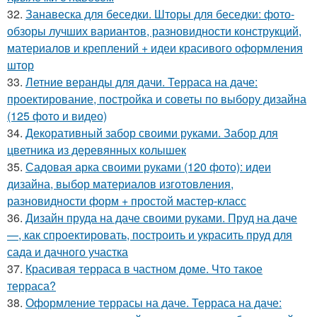
32.
Занавеска для беседки. Шторы для беседки: фото-
обзоры лучших вариантов, разновидности конструкций,
материалов и креплений + идеи красивого оформления
штор
33.
Летние веранды для дачи. Терраса на даче:
проектирование, постройка и советы по выбору дизайна
(125 фото и видео)
34.
Декоративный забор своими руками. Забор для
цветника из деревянных колышек
35.
Садовая арка своими руками (120 фото): идеи
дизайна, выбор материалов изготовления,
разновидности форм + простой мастер-класс
36.
Дизайн пруда на даче своими руками. Пруд на даче
—, как спроектировать, построить и украсить пруд для
сада и дачного участка
37.
Красивая терраса в частном доме. Что такое
терраса?
38.
Оформление террасы на даче. Терраса на даче: