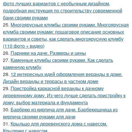
фото лучших вариантов с необычным дизайном,
подробная инструкция по строительству современной
бани своими руками
25.
Многоярусные клумбы своими руками. Многоярусная
клумба своими руками: пошаговое описание основных
вариантов и советы, как сделать многоярусную клумбу
(110 фото + видео)
26.
Парники на даче. Размеры и цены
27.
Каменные клумбы своими руками. Как сделать
каменную клумбу
28.
12 интересных идей оформления веранды в доме.
Дизайн веранды и террасы в частном доме
29.
Пристройка каркасной веранды к дачному
деревянному дому. Из чего лучше сделать пристройку к
дому: выбор материала и фундамента
30.
Барбекю из кирпича для дачи. Барбекюшница из
кирпича своими руками для дачи
31.
Крыльцо для деревенского дома с навесом.
Крылечки с навесом