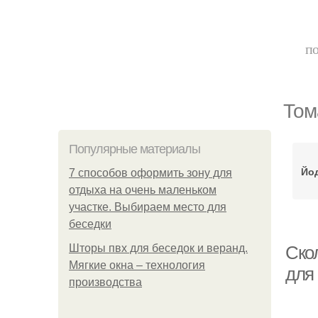
по
Том
Популярные материалы
Йо
7 способов оформить зону для
отдыха на очень маленьком
участке. Выбираем место для
беседки
Шторы пвх для беседок и веранд.
Ско
Мягкие окна – технология
для
производства