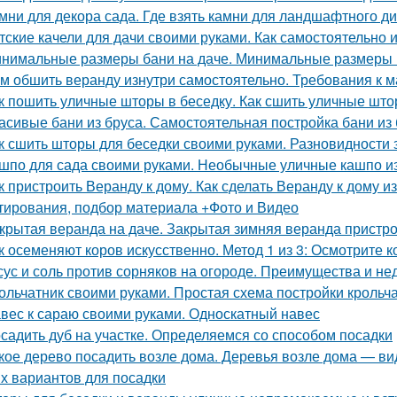
мни для декора сада. Где взять камни для ландшафтного д
тские качели для дачи своими руками. Как самостоятельно 
нимальные размеры бани на даче. Минимальные размеры
м обшить веранду изнутри самостоятельно. Требования к 
к пошить уличные шторы в беседку. Как сшить уличные шт
асивые бани из бруса. Самостоятельная постройка бани из
к сшить шторы для беседки своими руками. Разновидности 
шпо для сада своими руками. Необычные уличные кашпо и
к пристроить Веранду к дому. Как сделать Веранду к дому 
тирования, подбор материала +Фото и Видео
крытая веранда на даче. Закрытая зимняя веранда пристрое
к осеменяют коров искусственно. Метод 1 из 3: Осмотрите к
сус и соль против сорняков на огороде. Преимущества и не
ольчатник своими руками. Простая схема постройки крольч
вес к сараю своими руками. Односкатный навес
садить дуб на участке. Определяемся со способом посадки
кое дерево посадить возле дома. Деревья возле дома — ви
х вариантов для посадки