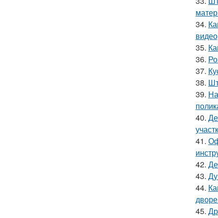
33.
Шт
мате
34.
Ка
видео
35.
Ка
36.
Ро
37.
Ку
38.
Шт
39.
На
полик
40.
Де
участ
41.
Оф
инстр
42.
Де
43.
Ду
44.
Ка
дворе
45.
Др