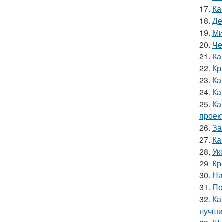
17.
Ка
18.
Де
19.
Ми
20.
Че
21.
Ка
22.
Кр
23.
Ка
24.
Ка
25.
Ка
проек
26.
За
27.
Ка
28.
Ук
29.
Кр
30.
На
31.
По
32.
Ка
лучши