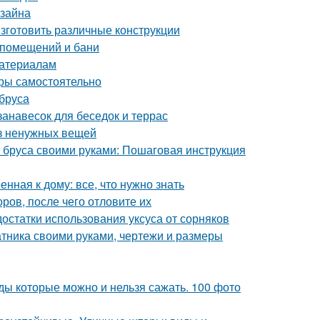
изайна
изготовить различные конструкции
 помещений и бани
материалам
оры самостоятельно
 бруса
занавесок для беседок и террас
з ненужных вещей
из бруса своими руками: Пошаговая инструкция
нная к дому: все, что нужно знать
оров, после чего отловите их
достатки использования уксуса от сорняков
атника своими руками, чертежи и размеры
ды которые можно и нельзя сажать. 100 фото