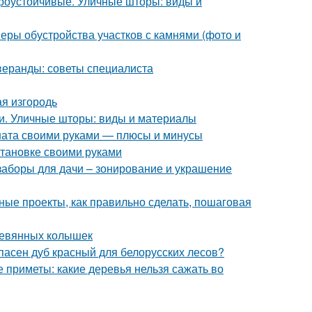
роустойчивые. Уличные шторы: виды и
ры обустройства участков с камнями (фото и
веранды: советы специалиста
я изгородь
и. Уличные шторы: виды и материалы
оната своими руками — плюсы и минусы
становке своими руками
заборы для дачи – зонирование и украшение
ые проекты, как правильно сделать, пошаговая
еревянных колышек
пасен дуб красный для белорусских лесов?
 приметы: какие деревья нельзя сажать во