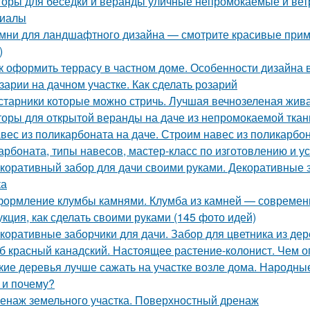
оры для беседки и веранды уличные непромокаемые и вет
риалы
мни для ландшафтного дизайна — смотрите красивые приме
)
к оформить террасу в частном доме. Особенности дизайна 
зарии на дачном участке. Как сделать розарий
старники которые можно стричь. Лучшая вечнозеленая жива
оры для открытой веранды на даче из непромокаемой ткан
вес из поликарбоната на даче. Строим навес из поликарб
арбоната, типы навесов, мастер-класс по изготовлению и у
коративный забор для дачи своими руками. Декоративные 
ка
ормление клумбы камнями. Клумба из камней — современн
укция, как сделать своими руками (145 фото идей)
коративные заборчики для дачи. Забор для цветника из д
б красный канадский. Настоящее растение-колонист. Чем о
кие деревья лучше сажать на участке возле дома. Народные
 и почему?
енаж земельного участка. Поверхностный дренаж