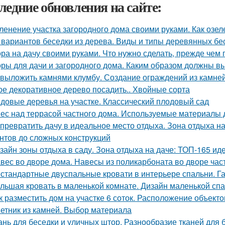
ледние обновления на сайте:
ленение участка загородного дома своими руками. Как озел
 вариантов беседки из дерева. Виды и типы деревянных бе
ра на дачу своими руками. Что нужно сделать, прежде чем 
ры для дачи и загородного дома. Каким образом должны в
 выложить камнями клумбу. Создание ограждений из камне
ое декоративное дерево посадить.. Хвойные сорта
довые деревья на участке. Классический плодовый сад
ес над террасой частного дома. Используемые материалы 
 превратить дачу в идеальное место отдыха. Зона отдыха на
нтов до сложных конструкций
зайн зоны отдыха в саду. Зона отдыха на даче: ТОП-165 и
вес во дворе дома. Навесы из поликарбоната во дворе час
стандартные двуспальные кровати в интерьере спальни. Г
льшая кровать в маленькой комнате. Дизайн маленькой спа
к разместить дом на участке 6 соток. Расположение объекто
етник из камней. Выбор материала
ань для беседки и уличных штор. Разнообразие тканей для 