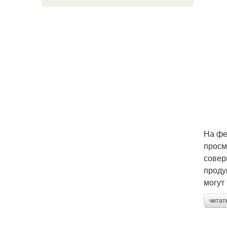
На фе
просм
совер
проду
могут
читат