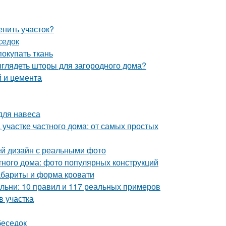
енить участок?
седок
покупать ткань
ыглядеть шторы для загородного дома?
й и цемента
для навеса
 участке частного дома: от самых простых
дей дизайн с реальными фото
тного дома: фото популярных конструкций
абариты и форма кровати
льни: 10 правил и 117 реальных примеров
в участка
беседок