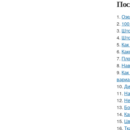
Пос
1.
Озе
2.
100
3.
Што
4.
Што
5.
Как
6.
Как
7.
Пло
8.
Нав
9.
Как
вариа
10.
Ди
11.
На
12.
Не
13.
Бо
14.
Ка
15.
Цв
16.
Тк