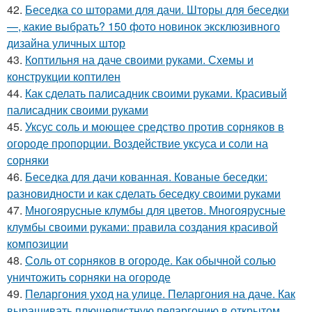
42.
Беседка со шторами для дачи. Шторы для беседки
—, какие выбрать? 150 фото новинок эксклюзивного
дизайна уличных штор
43.
Коптильня на даче своими руками. Схемы и
конструкции коптилен
44.
Как сделать палисадник своими руками. Красивый
палисадник своими руками
45.
Уксус соль и моющее средство против сорняков в
огороде пропорции. Воздействие уксуса и соли на
сорняки
46.
Беседка для дачи кованная. Кованые беседки:
разновидности и как сделать беседку своими руками
47.
Многоярусные клумбы для цветов. Многоярусные
клумбы своими руками: правила создания красивой
композиции
48.
Соль от сорняков в огороде. Как обычной солью
уничтожить сорняки на огороде
49.
Пеларгония уход на улице. Пеларгония на даче. Как
выращивать плющелистную пеларгонию в открытом