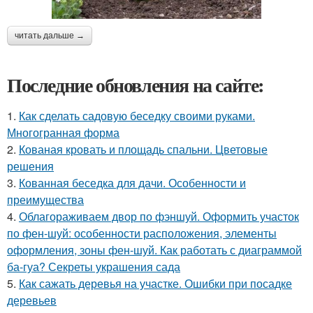
читать дальше →
Последние обновления на сайте:
1.
Как сделать садовую беседку своими руками.
Многогранная форма
2.
Кованая кровать и площадь спальни. Цветовые
решения
3.
Кованная беседка для дачи. Особенности и
преимущества
4.
Облагораживаем двор по фэншуй. Оформить участок
по фен-шуй: особенности расположения, элементы
оформления, зоны фен-шуй. Как работать с диаграммой
ба-гуа? Секреты украшения сада
5.
Как сажать деревья на участке. Ошибки при посадке
деревьев