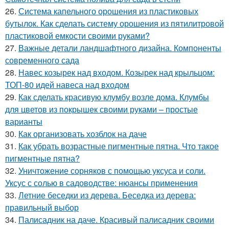
26.
Система капельного орошения из пластиковых
бутылок. Как сделать систему орошения из пятилитровой
пластиковой емкости своими руками?
27.
Важные детали ландшафтного дизайна. Компоненты
современного сада
28.
Навес козырек над входом. Козырек над крыльцом:
ТОП-80 идей навеса над входом
29.
Как сделать красивую клумбу возле дома. Клумбы
для цветов из покрышек своими руками – простые
варианты
30.
Как организовать хозблок на даче
31.
Как убрать возрастные пигментные пятна. Что такое
пигментные пятна?
32.
Уничтожение сорняков с помощью уксуса и соли.
Уксус с солью в садоводстве: нюансы применения
33.
Летние беседки из дерева. Беседка из дерева:
правильный выбор
34.
Палисадник на даче. Красивый палисадник своими