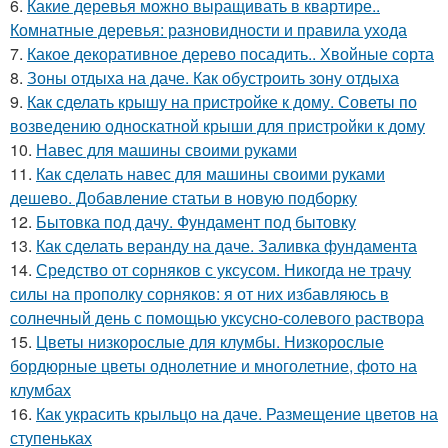
6.
Какие деревья можно выращивать в квартире..
Комнатные деревья: разновидности и правила ухода
7.
Какое декоративное дерево посадить.. Хвойные сорта
8.
Зоны отдыха на даче. Как обустроить зону отдыха
9.
Как сделать крышу на пристройке к дому. Советы по
возведению односкатной крыши для пристройки к дому
10.
Навес для машины своими руками
11.
Как сделать навес для машины своими руками
дешево. Добавление статьи в новую подборку
12.
Бытовка под дачу. Фундамент под бытовку
13.
Как сделать веранду на даче. Заливка фундамента
14.
Средство от сорняков с уксусом. Никогда не трачу
силы на прополку сорняков: я от них избавляюсь в
солнечный день с помощью уксусно-солевого раствора
15.
Цветы низкорослые для клумбы. Низкорослые
бордюрные цветы однолетние и многолетние, фото на
клумбах
16.
Как украсить крыльцо на даче. Размещение цветов на
ступеньках