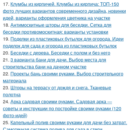
17.
Клумбы из кирпичей. Клумбы из кирпича: ТОП-150
фото лучших вариантов современного дизайна, новинки
идей, варианты оформления цветника на участке
18.
Антимоскитные шторы для беседки. Сетка для
беседки противомоскитная: варианты установки
19.
Поделки из пластиковых бутылок для огорода. Идеи
поделок для сада и огорода из пластиковых бутылок
20.
Беседки с дерева. Беседки с полом и без него
21.
3 варианта бани для дачи. Выбор места для
строительства бани на дачном участке
22.
Проекты бань своими руками. Выбор строительного
материала
23.
Шторы на террасу от дождя и снега. Тканевые
полотна
24.
Арка садовая своими руками. Садовая арка —
советы и инструкции по постройке своими руками (120
фото-идей)
25.
Капельный полив своими руками для дачи без затрат.
Самотечная система полива для сада в степи