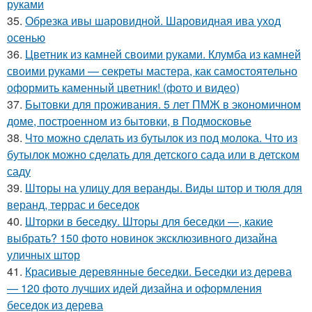
руками
35.
Обрезка ивы шаровидной. Шаровидная ива уход
осенью
36.
Цветник из камней своими руками. Клумба из камней
своими руками — секреты мастера, как самостоятельно
оформить каменный цветник! (фото и видео)
37.
Бытовки для проживания. 5 лет ПМЖ в экономичном
доме, построенном из бытовки, в Подмосковье
38.
Что можно сделать из бутылок из под молока. Что из
бутылок можно сделать для детского сада или в детском
саду
39.
Шторы на улицу для веранды. Виды штор и тюля для
веранд, террас и беседок
40.
Шторки в беседку. Шторы для беседки —, какие
выбрать? 150 фото новинок эксклюзивного дизайна
уличных штор
41.
Красивые деревянные беседки. Беседки из дерева
— 120 фото лучших идей дизайна и оформления
беседок из дерева