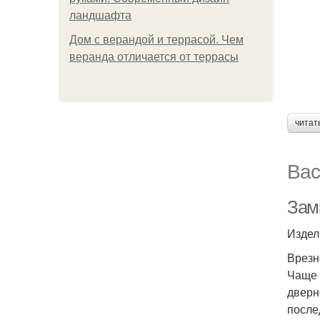
ландшафта
Дом с верандой и террасой. Чем
веранда отличается от террасы
читат
Вас
Замк
Издел
Врезн
Чаще 
дверн
после