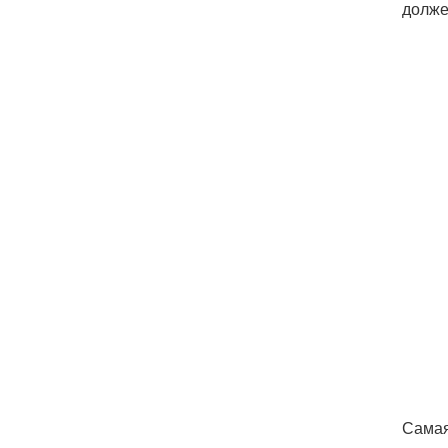
долже
Самая