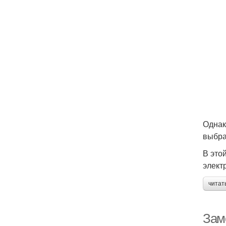
Однак
выбра
В это
элект
читат
Зам