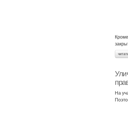
Кроме
закры
читат
Улич
пра
На уч
Поэто