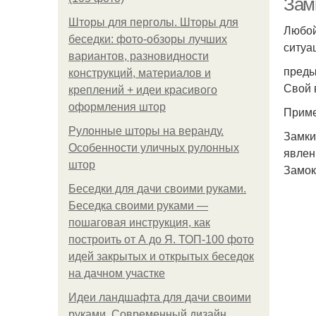
Зам
Шторы для перголы. Шторы для
Любой
беседки: фото-обзоры лучших
ситуа
вариантов, разновидности
преды
конструкций, материалов и
Свой 
креплений + идеи красивого
оформления штор
Приме
Рулонные шторы на веранду.
Замки
Особенности уличных рулонных
явлен
штор
Замок
Беседки для дачи своими руками.
Беседка своими руками —
пошаговая инструкция, как
построить от А до Я. ТОП-100 фото
идей закрытых и открытых беседок
на дачном участке
Идеи ландшафта для дачи своими
руками. Современный дизайн