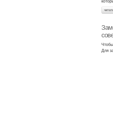
котор
читат
Зам
сов
Чтобы
Для з