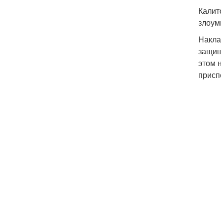
Калит
злоум
Накла
защищ
этом 
присп