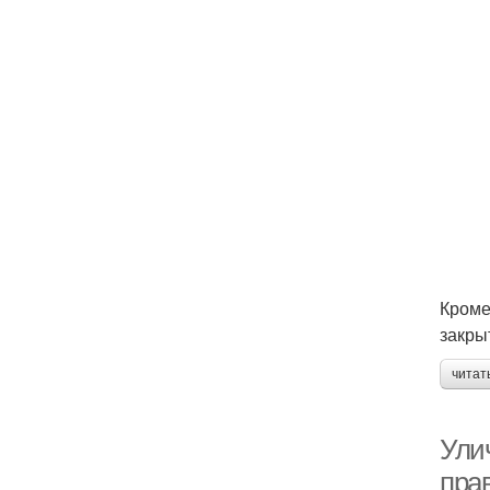
Кроме
закры
читат
Улич
пра