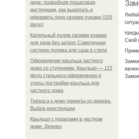
Зам
даче: подробная пошаговая
инструкция, как выкопать и
Любой
оформить пруд своими руками (105
ситуа
фото)
преды
Капельный полив своими руками
Свой 
для дачи без затрат. Самотечная
Приме
система полива для сада в степи
Замки
Оформление крыльца частного
явлен
дома со ступенями. Крыльцо — 115
Замок
фото стильного оформления и
этапы постройки крыльца для
частного дома
Терраса к дому проекты из дерева.
Выбор конструкции
Крыльцо с перилами в частном
доме. Дерево