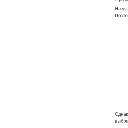
На уч
Поэто
Однак
выбра