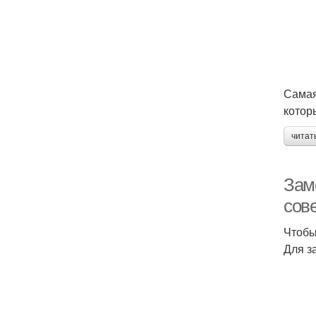
Самая
котор
читат
Зам
сов
Чтобы
Для з