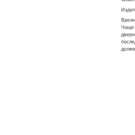
Издел
Врезн
Чаще 
дверн
после
долже