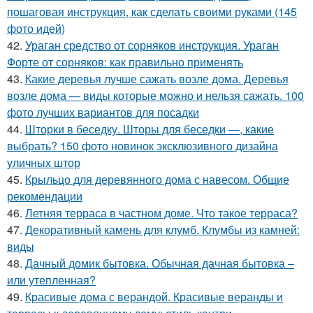
пошаговая инструкция, как сделать своими руками (145
фото идей)
42.
Ураган средство от сорняков инструкция. Ураган
Форте от сорняков: как правильно применять
43.
Какие деревья лучше сажать возле дома. Деревья
возле дома — виды которые можно и нельзя сажать. 100
фото лучших вариантов для посадки
44.
Шторки в беседку. Шторы для беседки —, какие
выбрать? 150 фото новинок эксклюзивного дизайна
уличных штор
45.
Крыльцо для деревянного дома с навесом. Общие
рекомендации
46.
Летняя терраса в частном доме. Что такое терраса?
47.
Декоративный камень для клумб. Клумбы из камней:
виды
48.
Дачный домик бытовка. Обычная дачная бытовка –
или утепленная?
49.
Красивые дома с верандой. Красивые веранды и