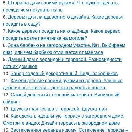
5.
Штора на дачу своими руками. Что нужно сделать,
прежде чем покупать ткань
6.
Деревья для ландшафтного дизайна. Какие деревья
посадить в саду?
7.
Какое дерево посадить на кладбище. Какое дерево
посадить возле памятника на могиле?
8.
Зона барбекю на загородном участке. №1. Выбираем
очаг, или чем барбекю отличается от мангала
9.
Дачный дом с верандой и террасой. Разновидности
летних домиков
10.
Забор садовый декоративный. Виды заборчиков
11.
Качели детские своими руками из дерева. Уличные
деревянные качели – детская радость в полете
12.
Самый дешевый стеновой материал. Виниловый
сайдинг
13.
Двухскатная крыша с террасой. Двускатная
14.
Как сделать идеальную террасу в загородном доме.
Смотрите видео: Дизайн террасы в загородном доме
15.
Застекленная веранда к дому. Остекление террасы –