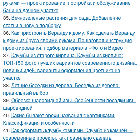
руками — проектирование, постройка и обслуживание
бани на дачном участке
35.
Вечнозеленые растения для сада. Добавление
статьи в новую подборку
36.
Как пристроить Веранду к дому. Как сделать Веранду
к дому из бруса своими руками: Пошаговая инструкция
проектирования, подбор материала +Фото и Видео
37.
Клумбы из старого кирпича. Клумбы из кирпича:
ТОП-150 фото лучших вариантов современного дизайна,
новинки идей, варианты оформления цветника на
участке
38.
Летние беседки из дерева. Беседка из дерева:
правильный выбор
39.
Обрезка шаровидной ивы. Особенности посадки ивы
шаровидной
40.
Какие бывают орехи названия с картинками.
Классификация и особенности
41.
Как оформить клумбу камнями. Клумба из камней —
современные проекты, как правильно сделать,