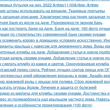
иковых бутылок на дач. 2022,&nbsp11:00&nbsp /&nbsp
кие шторы использовать на веранде. Тканевые портьеры
я западная описание. Характеристика растения западная т
тняя баня из досок на даче. Разновидности эконом бань
к как построить баню на даче. Баня на даче: 160 фото луч
укция по строительству современной бани своими руками
к осеменить корову в домашних условиях искусственно. И
рианты крыльца с навесом для деревянного дома. Виды к
еточные клумбы на даче. Добавление статьи в новую подб
тская качель своими руками. Добавление статьи в новую п
к сделать клумбу из камня и цветов. Одноуровневая клумба
лгарский перец сорта. Рейтинг лучших сортов перца для ОГ
 интересных идей оформления веранды в доме. Дизайн вер
ор дождевой воды с крыши для полива. Сбор дождевой во
ызгать огурцы йодом. Лечение и защита от болезней
рдюр из кирпича для клумбы своими руками. Достоинства и
вес из поликарбоната над крыльцом частного дома. Навес
овление и особенности проектирования (100 фото)