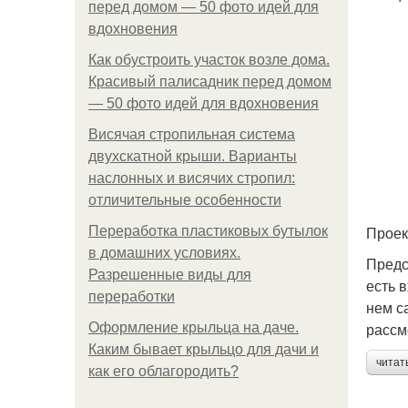
перед домом — 50 фото идей для
вдохновения
Как обустроить участок возле дома.
Красивый палисадник перед домом
— 50 фото идей для вдохновения
Висячая стропильная система
двухскатной крыши. Варианты
наслонных и висячих стропил:
отличительные особенности
Проек
Переработка пластиковых бутылок
в домашних условиях.
Предс
Разрешенные виды для
есть 
переработки
нем с
рассм
Оформление крыльца на даче.
Каким бывает крыльцо для дачи и
читат
как его облагородить?