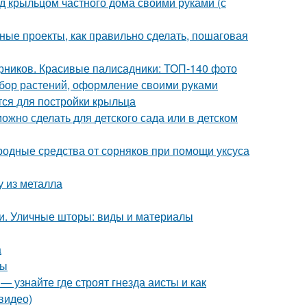
д крыльцом частного дома своими руками (с
ные проекты, как правильно сделать, пошаговая
арников. Красивые палисадники: ТОП-140 фото
ыбор растений, оформление своими руками
тся для постройки крыльца
можно сделать для детского сада или в детском
ародные средства от сорняков при помощи уксуса
у из металла
и. Уличные шторы: виды и материалы
а
сы
— узнайте где строят гнезда аисты и как
видео)