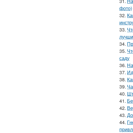
31.
На
фото)
32.
Ка
инстр
33.
Чт
лучши
34.
Пр
35.
Чт
саду
36.
На
37.
Ид
38.
Ка
39.
Ча
40.
Шт
41.
Бе
42.
Ве
43.
До
44.
Гн
привл