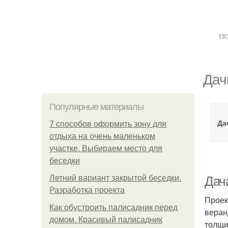
по
Дач
Популярные материалы
Да
7 способов оформить зону для
отдыха на очень маленьком
участке. Выбираем место для
беседки
Летний вариант закрытой беседки.
Дач
Разработка проекта
Проек
Как обустроить палисадник перед
веран
домом. Красивый палисадник
толщи