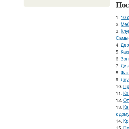
Пос
1.
10 
2.
Меб
3.
Клу
Самые
4.
Дер
5.
Как
6.
Зон
7.
Диз
8.
Фас
9.
Дву
10.
Пр
11.
Ка
12.
От
13.
Ка
к дом
14.
Кр
15.
Пр