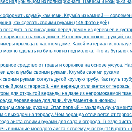
вес над крыльцом из поликарбоната. Навесы и козырьки на
к оформить клумбу камнями. Клумба из камней — современ
укция, как сделать своими руками (145 фото идей)
о посадить в палисаднике перед домом из деревьев и куст
х вариантов палисадников. Разновидности конструкций, в
имеры крыльца в частном доме. Какой материал используе
о можно сделать из бутылок из под молока. Что из бутылок 
родное средство от травы и сорняков на основе уксуса. Н
еи для клумбы своими руками. Клумба своими руками
к своими руками согнуть дугой круглую трубу. Как гнуть труб
стный дом с террасой. Чем веранда отличается от террасы
оры для открытой веранды на даче из непромокаемой ткан
седки деревянные для дачи. Фундаментные нюансы
ранды своими руками. Этап первый – закладка фундамент
м с выходом на террасу. Чем веранда отличается от терра
ездо аиста своими руками для сада и огорода. Гнездо аиста 
ечь внимание молодого аиста к своему участку (115 фото + 