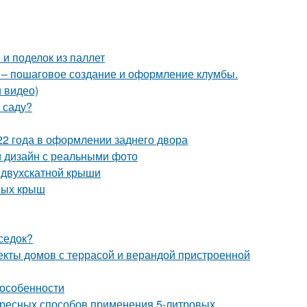
и поделок из паллет
й – пошаговое создание и оформление клумбы.
 видео)
 саду?
022 года в оформлении заднего двора
й дизайн с реальными фото
 двухскатной крыши
ных крыш
седок?
екты домов с террасой и верандой пристроенной
 особенности
ересных способов применения 5-литровых