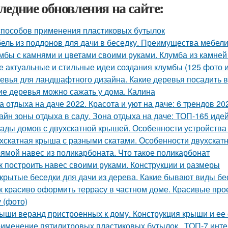
ледние обновления на сайте:
способов применения пластиковых бутылок
ель из поддонов для дачи в беседку. Преимущества мебели 
мбы с камнями и цветами своими руками. Клумба из камне
 актуальные и стильные идеи создания клумбы (125 фото и
евья для ландшафтного дизайна. Какие деревья посадить в
ие деревья можно сажать у дома. Калина
а отдыха на даче 2022. Красота и уют на даче: 6 трендов 2
айн зоны отдыха в саду. Зона отдыха на даче: ТОП-165 иде
ады домов с двухскатной крышей. Особенности устройства
хскатная крыша с разными скатами. Особенности двухскат
ямой навес из поликарбоната. Что такое поликарбонат
к построить навес своими руками. Конструкции и размеры
крытые беседки для дачи из дерева. Какие бывают виды бе
к красиво оформить террасу в частном доме. Красивые про
у (фото)
ыши веранд пристроенных к дому. Конструкция крыши и ее
именение пятилитровых пластиковых бутылок.. ТОП-7 инт