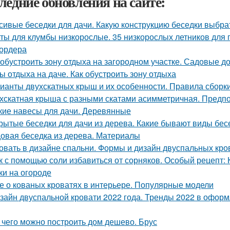
ледние обновления на сайте:
сивые беседки для дачи. Какую конструкцию беседки выбра
ты для клумбы низкорослые. 35 низкорослых летников для п
ордера
 обустроить зону отдыха на загородном участке. Садовые д
ы отдыха на даче. Как обустроить зону отдыха
ианты двухскатных крыш и их особенности. Правила сборк
хскатная крыша с разными скатами асимметричная. Предп
кие навесы для дачи. Деревянные
рытые беседки для дачи из дерева. Какие бывают виды бес
овая беседка из дерева. Материалы
овать в дизайне спальни. Формы и дизайн двуспальных кро
к с помощью соли избавиться от сорняков. Особый рецепт:
ки на огороде
е о кованых кроватях в интерьере. Популярные модели
зайн двуспальной кровати 2022 года. Тренды 2022 в оформ
 чего можно построить дом дешево. Брус