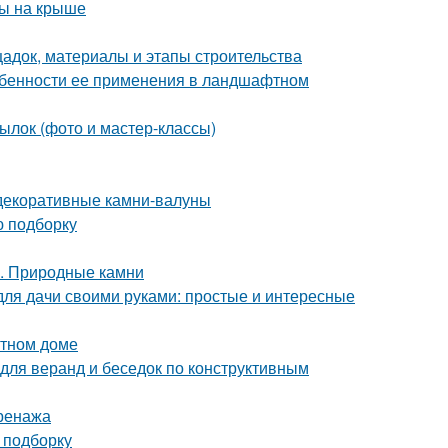
ды на крыше
щадок, материалы и этапы строительства
собенности ее применения в ландшафтном
ылок (фото и мастер-классы)
декоративные камни-валуны
ю подборку
а. Природные камни
для дачи своими руками: простые и интересные
стном доме
 для веранд и беседок по конструктивным
дренажа
 подборку