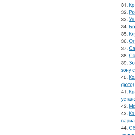
31.
Кр
32.
Ро
33.
Ун
34.
Бо
35.
Кл
36.
От
37.
Са
38.
Со
39.
Зо
зону 
40.
Ко
фото)
41.
Кр
устан
42.
Мо
43.
Ка
вариа
44.
Сб
дачно