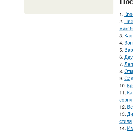
Пос
1.
Кра
2.
Цве
миксб
3.
Как
4.
Зон
5.
Вар
6.
Дву
7.
Лег
8.
Отк
9.
Сад
10.
Кр
11.
Ка
сорня
12.
Вс
13.
Ди
стиля
14.
Из