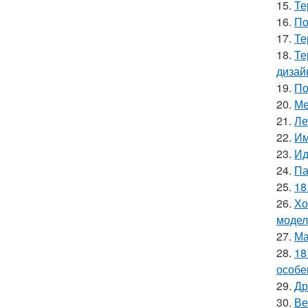
15.
Те
16.
По
17.
Те
18.
Те
дизай
19.
По
20.
Ме
21.
Ле
22.
Им
23.
Ид
24.
Па
25.
18
26.
Хо
модел
27.
Ма
28.
18
особе
29.
Др
30.
Ве