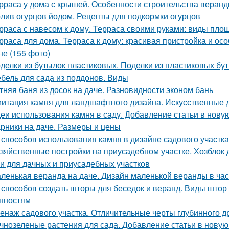
рраса у дома с крышей. Особенности строительства веран
лив огурцов йодом. Рецепты для подкормки огурцов
рраса с навесом к дому. Терраса своими руками: виды пло
рраса для дома. Терраса к дому: красивая пристройка и о
не (155 фото)
делки из бутылок пластиковых. Поделки из пластиковых бут
бель для сада из поддонов. Виды
тняя баня из досок на даче. Разновидности эконом бань
итация камня для ландшафтного дизайна. Искусственные 
еи использования камня в саду. Добавление статьи в нову
рники на даче. Размеры и цены
 способов использования камня в дизайне садового участк
зяйственные постройки на приусадебном участке. Хозблок 
и для дачных и приусадебных участков
ленькая веранда на даче. Дизайн маленькой веранды в ча
 способов создать шторы для беседок и веранд. Виды штор
нностям
енаж садового участка. Отличительные черты глубинного 
чнозеленые растения для сада. Добавление статьи в новую