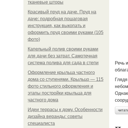
тканевые шторы
Красивый пруд на даче. Пруд на
даче: подробная пошаговая
инструкция, как выкопать и
оформить пруд своими руками (105
фото)
Капельный полив своими руками
для дачи без затрат. Самотечная
Речь 
система полива для сада в степи
облаг
Оформление крыльца частного
Глядя
дома со ступенями. Крыльцо — 115
небом
фото стильного оформления и
Однак
этапы постройки крыльца для
соору
частного дома
Идеи террасы к дому. Особенности
читат
дизайна веранды: советы
специалиста