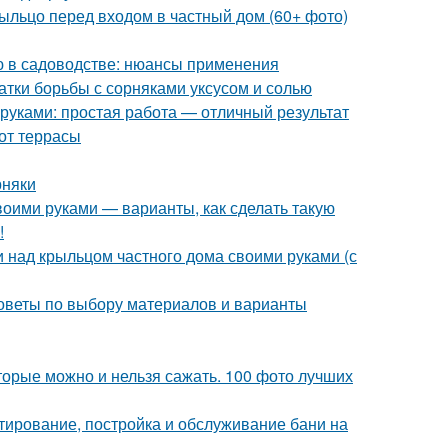
рыльцо перед входом в частный дом (60+ фото)
ью в садоводстве: нюансы применения
атки борьбы с сорняками уксусом и солью
 руками: простая работа — отличный результат
 от террасы
рняки
своими руками — варианты, как сделать такую
!
и над крыльцом частного дома своими руками (с
оветы по выбору материалов и варианты
торые можно и нельзя сажать. 100 фото лучших
тирование, постройка и обслуживание бани на