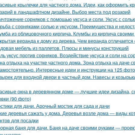
асивые крылечки для частного дома. Идеи, как оформить к
зарий в ландшафтном дизайне. Выбор места под розарий
ичтожение сорняков с помощью уксуса и соли. Уксус с сол
рьба с сорняками солью и уксусом. Преимущества и недост
умба из облицовочного кирпича. Клумбы из кирпича своими
крытая веранда к дому из дерева. Чем веранда отличается
довая мебель из паллетов. Плюсы и минусы конструкций
ль уксус против сорняков. Воздействие уксуса и соли на со
на отдыха на участке частного дома. Зона отдыха на даче 
самостоятельно. Интересные идеи и инструкции на 125 фото
зырек для входной двери в частный дом. Навесы и козырьк
асивые окна в деревянном доме — лучшие идеи дизайна, с
овки (90 фото)
стики для дачи. Арочный мостик для сада и дачи
кие деревья сажать у дома. Деревья возле дома — виды ко
нтов для посадки
орная баня для дачи. Баня на даче своими руками — проек
м участке