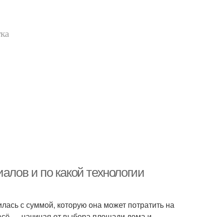
тка
алов и по какой технологии
илась с суммой, которую она может потратить на
 всё — начиная от выбора площади дома и