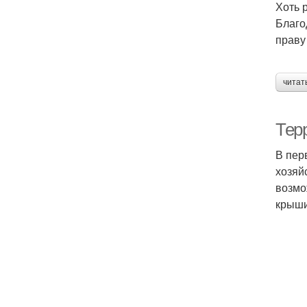
Хоть 
Благо
праву
читат
Тер
В пер
хозяй
возмо
крыши