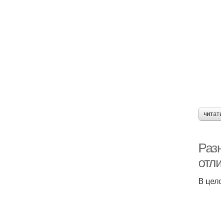
читат
Раз
отл
В цел