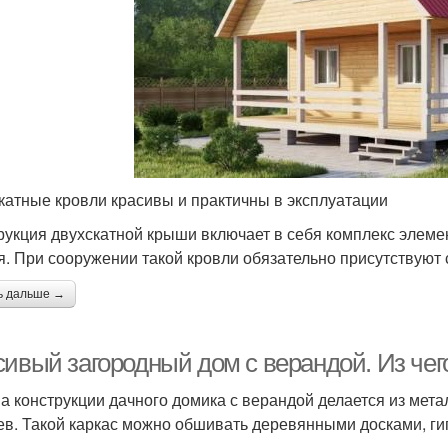
катные кровли красивы и практичны в эксплуатации
рукция двухскатной крыши включает в себя комплекс элем
я. При сооружении такой кровли обязательно присутствуют
ь дальше →
сивый загородный дом с верандой. Из чег
а конструкции дачного домика с верандой делается из мета
ев. Такой каркас можно обшивать деревянными досками, ги