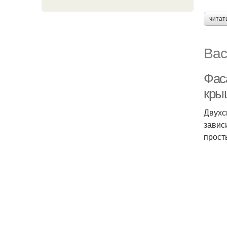
читат
Вас
Фас
кры
Двухс
завис
прост