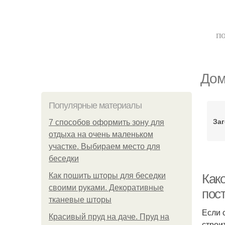
по
Дом
Популярные материалы
За
7 способов оформить зону для
отдыха на очень маленьком
участке. Выбираем место для
беседки
Как пошить шторы для беседки
Како
своими руками. Декоративные
пос
тканевые шторы
Если 
Красивый пруд на даче. Пруд на
строи