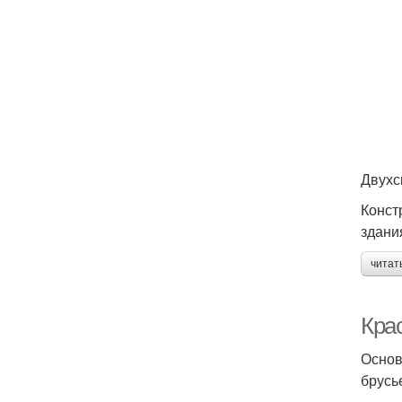
Двухс
Конст
здани
читат
Кра
Основ
брусь