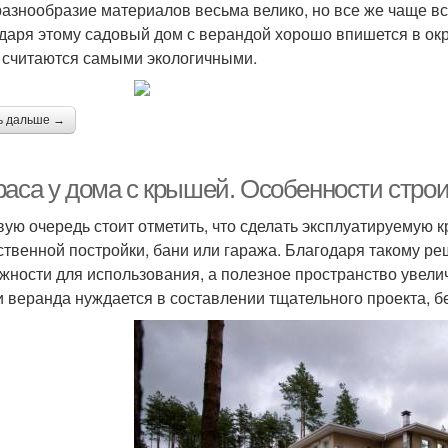
разнообразие материалов весьма велико, но все же чаще вс
даря этому садовый дом с верандой хорошо впишется в ок
 считаются самыми экологичными.
ь дальше →
раса у дома с крышей. Особенности стро
вую очередь стоит отметить, что сделать эксплуатируемую к
ственной постройки, бани или гаража. Благодаря такому р
жности для использования, а полезное пространство увелич
 веранда нуждается в составлении тщательного проекта, бе