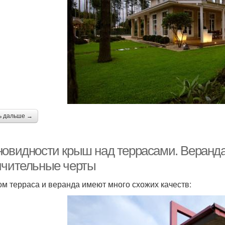
ь дальше →
новидности крыш над террасами. Веранда
ичительные черты
ом терраса и веранда имеют много схожих качеств: