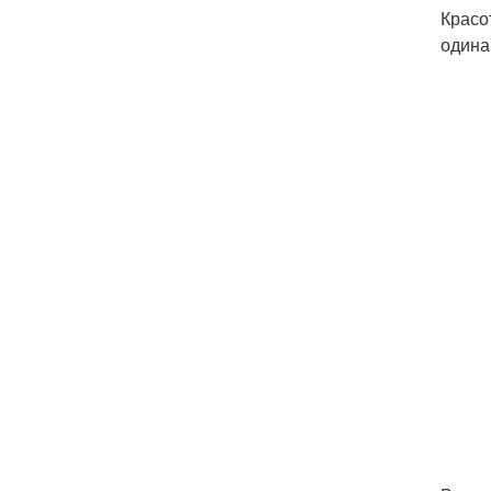
Красо
одина