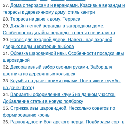
27.
Дома с террасами и верандами. Красивые веранды и
террасы к деревянному дому: стиль кантри
28.
Терраса на даче к дому. Терраса
29.
Дизайн летней веранды в загородном доме.
Особенности дизайна веранды: советы специалиста
30.
Навес для входной двери. Навесы над входной
дверью: виды и критерии выбора
31.
Обрезка шаровидной ивы. Особенности посадки ивы
шаровидной
32.
Декоративный забор своими руками. Забор для
цветника из деревянных колышек
33.
Клумбы на даче своими руками. Цветники и клумбы
на даче (фото)
34.
Варианты оформления клумб на дачном участке.
Добавление статьи в новую подборку
35.
Стрижка ивы шаровидной. Несколько советов по
формированию кроны
36.
Разновидности болгарского перца. Подбираем сорт в