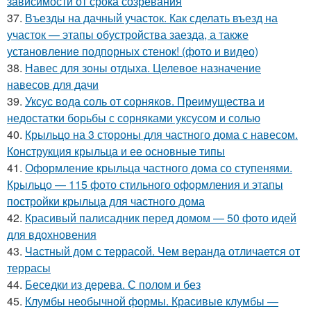
зависимости от срока созревания
37.
Въезды на дачный участок. Как сделать въезд на
участок — этапы обустройства заезда, а также
установление подпорных стенок! (фото и видео)
38.
Навес для зоны отдыха. Целевое назначение
навесов для дачи
39.
Уксус вода соль от сорняков. Преимущества и
недостатки борьбы с сорняками уксусом и солью
40.
Крыльцо на 3 стороны для частного дома с навесом.
Конструкция крыльца и ее основные типы
41.
Оформление крыльца частного дома со ступенями.
Крыльцо — 115 фото стильного оформления и этапы
постройки крыльца для частного дома
42.
Красивый палисадник перед домом — 50 фото идей
для вдохновения
43.
Частный дом с террасой. Чем веранда отличается от
террасы
44.
Беседки из дерева. С полом и без
45.
Клумбы необычной формы. Красивые клумбы —