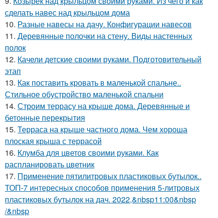
9.
Козырек над крыльцом своими руками. Из чего и как
сделать навес над крыльцом дома
10.
Разные навесы на дачу. Конфигурации навесов
11.
Деревянные полочки на стену. Виды настенных
полок
12.
Качели детские своими руками. Подготовительный
этап
13.
Как поставить кровать в маленькой спальне..
Стильное обустройство маленькой спальни
14.
Строим террасу на крыше дома. Деревянные и
бетонные перекрытия
15.
Терраса на крыше частного дома. Чем хороша
плоская крыша с террасой
16.
Клумба для цветов своими руками. Как
распланировать цветник
17.
Применение пятилитровых пластиковых бутылок..
ТОП-7 интересных способов применения 5-литровых
пластиковых бутылок на дач. 2022,&nbsp11:00&nbsp
/&nbsp