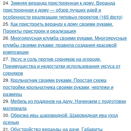
24.
Зимняя веранда пристроенная к дому. Веранда
пристроенная к дому — обзор лучших идей и
особенности реализации типовых проектов (165 фото)
25.
Как пристроить веранду к дому своими руками.
Проекты пристроек и реализация
26.
Многоярусная клумба своими руками. Многоярусные
клумбы своими руками: правила создания красивой
композиции
27.
Уксус и соль против сорняков на огороде.
Преимущества и недостатки использования уксуса от
сорняков
28.
Крольчатник своими руками. Простая схема
постройки крольчатника своими руками, чертежи и
размеры
29.
Мебель из поддонов на дачу. Начинаем с подготовки
материала
30.
Обрезка ивы шаровидной. Шаровидная ива уход
осенью
31.
Обустройство веранды на даче. Габариты