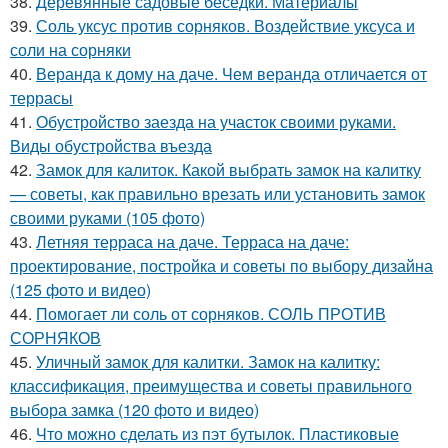
38.
Деревянные садовые беседки. Материалы
39.
Соль уксус против сорняков. Воздействие уксуса и
соли на сорняки
40.
Веранда к дому на даче. Чем веранда отличается от
террасы
41.
Обустройство заезда на участок своими руками.
Виды обустройства въезда
42.
Замок для калиток. Какой выбрать замок на калитку
— советы, как правильно врезать или установить замок
своими руками (105 фото)
43.
Летняя терраса на даче. Терраса на даче:
проектирование, постройка и советы по выбору дизайна
(125 фото и видео)
44.
Помогает ли соль от сорняков. СОЛЬ ПРОТИВ
СОРНЯКОВ
45.
Уличный замок для калитки. Замок на калитку:
классификация, преимущества и советы правильного
выбора замка (120 фото и видео)
46.
Что можно сделать из пэт бутылок. Пластиковые