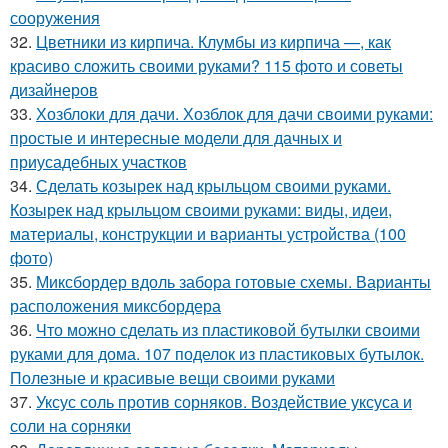
сооружения
32.
Цветники из кирпича. Клумбы из кирпича —, как
красиво сложить своими руками? 115 фото и советы
дизайнеров
33.
Хозблоки для дачи. Хозблок для дачи своими руками:
простые и интересные модели для дачных и
приусадебных участков
34.
Сделать козырек над крыльцом своими руками.
Козырек над крыльцом своими руками: виды, идеи,
материалы, конструкции и варианты устройства (100
фото)
35.
Миксбордер вдоль забора готовые схемы. Варианты
расположения миксбордера
36.
Что можно сделать из пластиковой бутылки своими
руками для дома. 107 поделок из пластиковых бутылок.
Полезные и красивые вещи своими руками
37.
Уксус соль против сорняков. Воздействие уксуса и
соли на сорняки