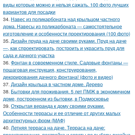
виды которые можно и нельзя сажать. 100 фото лучших
вариантов для посадки
34.
Навес из поликарбоната над крыльцом частного
дома. Навесы из поликарбоната — самостоятельное
изготовление и особенности проектирования (100 фото)
35.
Дизайн пруда на даче своими руками. Пруд на даче
—, как спроектировать, построить и украсить пруд для
сада и дачного участка
36.
Фонтан в современном стиле. Садовые фонтаны —
пошаговая инструкция, конструирования,
декорирования дачного фонтана! (фото и видео)
37.
Дизайн крыльца в частном доме. Дерево
38.
Бытовки для проживания. 5 лет ПМЖ в экономичном
доме, построенном из бытовки, в Подмосковье
39.
Открытая веранда к дому своими руками.
Особенности террасы и ее отличие от других малых
архитектурных форм (МАФ)
40.
Летняя терраса на даче. Терраса на даче:
проектирование, постройка и советы по выбору дизайна