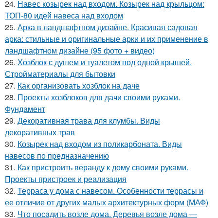
24.
Навес козырек над входом. Козырек над крыльцом:
ТОП-80 идей навеса над входом
25.
Арка в ландшафтном дизайне. Красивая садовая
арка: стильные и оригинальные арки и их применение в
ландшафтном дизайне (95 фото + видео)
26.
Хозблок с душем и туалетом под одной крышей.
Стройматериалы для бытовки
27.
Как организовать хозблок на даче
28.
Проекты хозблоков для дачи своими руками.
Фундамент
29.
Декоративная трава для клумбы. Виды
декоративных трав
30.
Козырек над входом из поликарбоната. Виды
навесов по предназначению
31.
Как пристроить веранду к дому своими руками.
Проекты пристроек и реализация
32.
Терраса у дома с навесом. Особенности террасы и
ее отличие от других малых архитектурных форм (МАФ)
33.
Что посадить возле дома. Деревья возле дома —