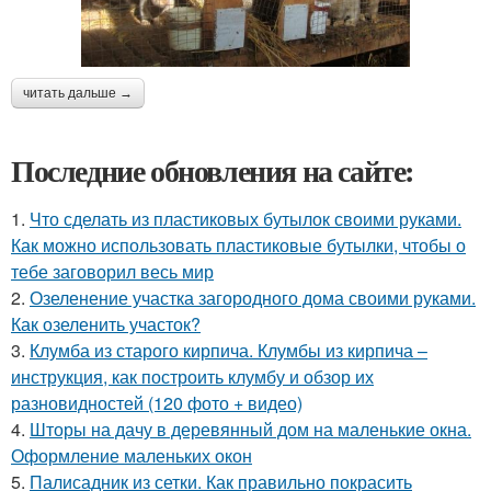
читать дальше →
Последние обновления на сайте:
1.
Что сделать из пластиковых бутылок своими руками.
Как можно использовать пластиковые бутылки, чтобы о
тебе заговорил весь мир
2.
Озеленение участка загородного дома своими руками.
Как озеленить участок?
3.
Клумба из старого кирпича. Клумбы из кирпича –
инструкция, как построить клумбу и обзор их
разновидностей (120 фото + видео)
4.
Шторы на дачу в деревянный дом на маленькие окна.
Оформление маленьких окон
5.
Палисадник из сетки. Как правильно покрасить