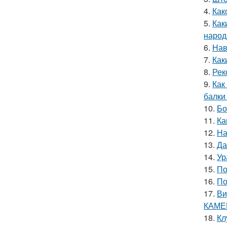
4.
Как
5.
Как
народ
6.
Нав
7.
Как
8.
Рек
9.
Как
балки 
10.
Бо
11.
Ка
12.
На
13.
Да
14.
Ур
15.
По
16.
По
17.
Ви
КАМЕ
18.
Кл