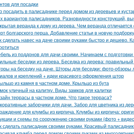
нтов для посадки
о посадить в палисаднике перед домом из деревьев и куст
х вариантов палисадников. Разновидности конструкций, в
крытая веранда к дому из дерева. Чем веранда отличается
рт болгарского перца. Добавление статьи в новую подборк
к сделать навес на даче своими руками быстро и дешево. Ка
ротиться
бель из поддонов для дачи своими. Начинаем с подготовки
ильные беседки из дерева. Беседка из дерева: правильный
оры на беседку на даче. Шторы для беседки: фото-обзоры 
иалов и креплений + идеи красивого оформления штор
ыльцо из камня в частном доме. Крыльцо из бута
мок уличный на калитку. Виды замков для калитки
зайн террасы в частном доме. Что такое терраса?
коративные заборчики для дачи. Забор для цветника из д
раждение для клумбы из кирпича. Клумбы из кирпича: ориг
укции и схемы по сооружению своими руками (фото + видео
к сделать палисадник своими руками. Красивый палисадни
асивая клумба перед домом своими руками из многолетнико