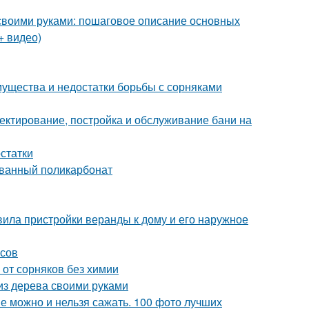
своими руками: пошаговое описание основных
+ видео)
мущества и недостатки борьбы с сорняками
ектирование, постройка и обслуживание бани на
статки
ованный поликарбонат
ила пристройки веранды к дому и его наружное
есов
 от сорняков без химии
 из дерева своими руками
е можно и нельзя сажать. 100 фото лучших