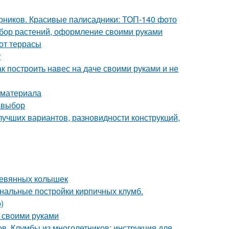
арников. Красивые палисадники: ТОП-140 фото
ыбор растений, оформление своими руками
 от террасы
у
к построить навес на даче своими руками и не
 материала
 выбор
лучших вариантов, разновидности конструкций,
еревянных колышек
инальные постройки кирпичных клумб.
)
к своими руками
в. Клумбы из многолетников: инструкция для