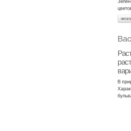
Зелен
цвето
читат
Вас
Рас
рас
вар
В при
Харак
бульв