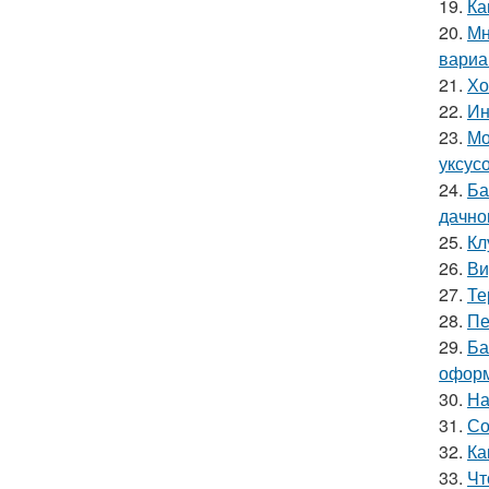
19.
Ка
20.
Мн
вариа
21.
Хо
22.
Ин
23.
Мо
уксус
24.
Ба
дачно
25.
Кл
26.
Ви
27.
Те
28.
Пе
29.
Ба
офор
30.
На
31.
Со
32.
Ка
33.
Чт