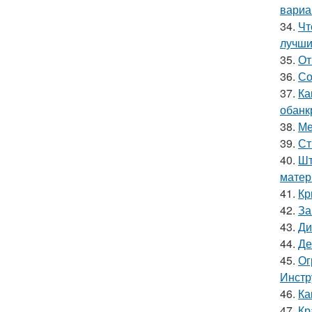
вариа
34.
Чт
лучши
35.
От
36.
Со
37.
Ка
обанк
38.
Ме
39.
Ст
40.
Шт
матер
41.
Кр
42.
За
43.
Ди
44.
Де
45.
Ог
Инстр
46.
Ка
47.
Кр