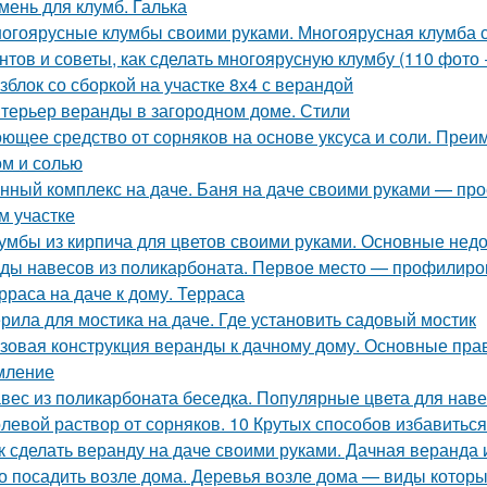
мень для клумб. Галька
огоярусные клумбы своими руками. Многоярусная клумба 
нтов и советы, как сделать многоярусную клумбу (110 фото 
зблок со сборкой на участке 8х4 с верандой
терьер веранды в загородном доме. Стили
ющее средство от сорняков на основе уксуса и соли. Преи
ом и солью
нный комплекс на даче. Баня на даче своими руками — про
м участке
умбы из кирпича для цветов своими руками. Основные недо
ды навесов из поликарбоната. Первое место — профилир
рраса на даче к дому. Терраса
рила для мостика на даче. Где установить садовый мостик
зовая конструкция веранды к дачному дому. Основные прав
мление
вес из поликарбоната беседка. Популярные цвета для нав
левой раствор от сорняков. 10 Крутых способов избавиться
к сделать веранду на даче своими руками. Дачная веранда
о посадить возле дома. Деревья возле дома — виды которы