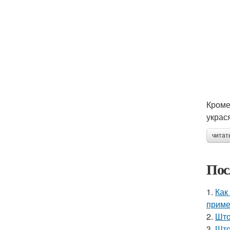
Кроме
украс
читат
Пос
1.
Как
прим
2.
Што
3.
Што