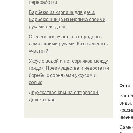
переработки
Барбекю из кирпича для дачи.
Барбекюшница из кирпича своими
руками для дачи
Озеленение участка загородного
дома своими руками. Как озеленить
участок?
Уксус с водой и нет сорняков между
грядок. Преимущества и недостатки
борьбы с сорняками уксусом и
солью
Фото: 
Двухскатная крыша с террасой.
Расте
Двускатная
виды,
краси
именн
Самые