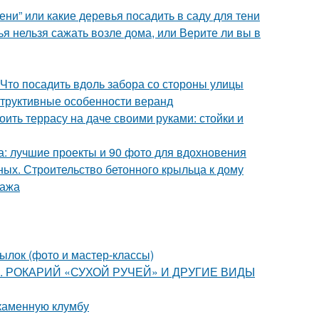
ни” или какие деревья посадить в саду для тени
ья нельзя сажать возле дома, или Верите ли вы в
 Что посадить вдоль забора со стороны улицы
структивные особенности веранд
оить террасу на даче своими руками: стойки и
а: лучшие проекты и 90 фото для вдохновения
ных. Строительство бетонного крыльца к дому
тажа
ылок (фото и мастер-классы)
ства. РОКАРИЙ «СУХОЙ РУЧЕЙ» И ДРУГИЕ ВИДЫ
 каменную клумбу