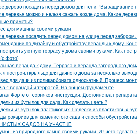
ое дерево посадить перед домом для тени. “Выращивание те
ие деревья можно и нельзя сажать возле дома. Какие дерев
ные приметы?
ес для машины своими руками
ие деревья посадить перед домом на улице перед забором.
омендации по дизайну и обустройству веранды к дому. Кон
 построить уютную террасу у дома своими руками. Как постр
(с фото)
льшая веранда к дому. Терраса и веранда загородного дом
к я построил крыльцо для дачного дома за несколько выход
вес для дачи из поликарбоната односкатный. Процесс мон
ча с верандой и террасой. На общем фундаменте
аган Форте от сорняков инструкция. Достоинства препарата
делки из бутылок для сада. Как сделать цветы?
делки из бутылок пластиковых. Поделки из пластиковых бут
ды рокариев для каменистого сада и способы обустрой
НИСТЫХ САДОВ НА УЧАСТКЕ
умбы из природного камня своими руками. Из чего сделать