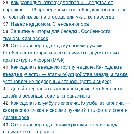
36.
Как разводить отраву для травы. Средства от
сорняков — 18 проверенных способов, как избавиться
от сорной травы на огороде или участке навсегда
37.
Навес над домом. Стеновая опора
38.
Защитные шторы для беседки. Особенности
тканевых занавесок
39.
Открытая веранда к дому своими руками.
Особенности террасы и ее отличие от других малых
архитектурных форм (МАФ)
40.
Как сделать въездную группу на даче. Как сделать
въезд на участок — этапы обустройства заезда, а также
установление подпорных стенок! (фото и видео)
41.
Дизайн террасы в загородном доме. Особенности
дизайна веранды: советы специалиста
42.
Как сделать клумбу из кирпича. Клумбы из кирпича —,
как красиво сложить своими руками? 115 фото и советы
дизайнеров
43.
Открытая веранда своими руками. Чем веранда
отличается от террасы