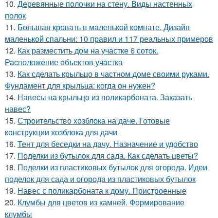
10.
Деревянные полочки на стену. Виды настенных
полок
11.
Большая кровать в маленькой комнате. Дизайн
маленькой спальни: 10 правил и 117 реальных примеров
12.
Как разместить дом на участке 6 соток.
Расположение объектов участка
13.
Как сделать крыльцо в частном доме своими руками.
Фундамент для крыльца: когда он нужен?
14.
Навесы на крыльцо из поликарбоната. Заказать
навес?
15.
Строительство хозблока на даче. Готовые
конструкции хозблока для дачи
16.
Тент для беседки на дачу. Назначение и удобство
17.
Поделки из бутылок для сада. Как сделать цветы?
18.
Поделки из пластиковых бутылок для огорода. Идеи
поделок для сада и огорода из пластиковых бутылок
19.
Навес с поликарбоната к дому. Пристроенные
20.
Клумбы для цветов из камней. Формирование
клумбы