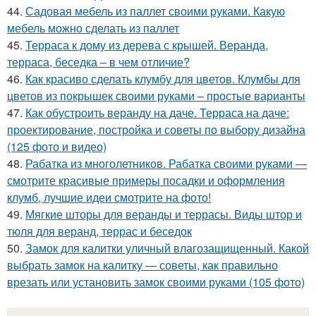
44.
Садовая мебель из паллет своими руками. Какую
мебель можно сделать из паллет
45.
Терраса к дому из дерева с крышей. Веранда,
терраса, беседка – в чем отличие?
46.
Как красиво сделать клумбу для цветов. Клумбы для
цветов из покрышек своими руками – простые варианты
47.
Как обустроить веранду на даче. Терраса на даче:
проектирование, постройка и советы по выбору дизайна
(125 фото и видео)
48.
Рабатка из многолетников. Рабатка своими руками —
смотрите красивые примеры посадки и оформления
клумб, лучшие идеи смотрите на фото!
49.
Мягкие шторы для веранды и террасы. Виды штор и
тюля для веранд, террас и беседок
50.
Замок для калитки уличный влагозащищенный. Какой
выбрать замок на калитку — советы, как правильно
врезать или установить замок своими руками (105 фото)