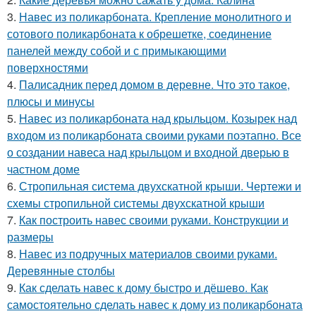
3.
Навес из поликарбоната. Крепление монолитного и
сотового поликарбоната к обрешетке, соединение
панелей между собой и с примыкающими
поверхностями
4.
Палисадник перед домом в деревне. Что это такое,
плюсы и минусы
5.
Навес из поликарбоната над крыльцом. Козырек над
входом из поликарбоната своими руками поэтапно. Все
о создании навеса над крыльцом и входной дверью в
частном доме
6.
Стропильная система двухскатной крыши. Чертежи и
схемы стропильной системы двухскатной крыши
7.
Как построить навес своими руками. Конструкции и
размеры
8.
Навес из подручных материалов своими руками.
Деревянные столбы
9.
Как сделать навес к дому быстро и дёшево. Как
самостоятельно сделать навес к дому из поликарбоната