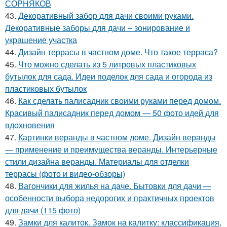
СОРНЯКОВ
43.
Декоративный забор для дачи своими руками.
Декоративные заборы для дачи – зонирование и
украшение участка
44.
Дизайн террасы в частном доме. Что такое терраса?
45.
Что можно сделать из 5 литровых пластиковых
бутылок для сада. Идеи поделок для сада и огорода из
пластиковых бутылок
46.
Как сделать палисадник своими руками перед домом.
Красивый палисадник перед домом — 50 фото идей для
вдохновения
47.
Картинки веранды в частном доме. Дизайн веранды
— применение и преимущества веранды. Интерьерные
стили дизайна веранды. Материалы для отделки
террасы (фото и видео-обзоры)
48.
Вагончики для жилья на даче. Бытовки для дачи —
особенности выбора недорогих и практичных проектов
для дачи (115 фото)
49.
Замки для калиток. Замок на калитку: классификация,