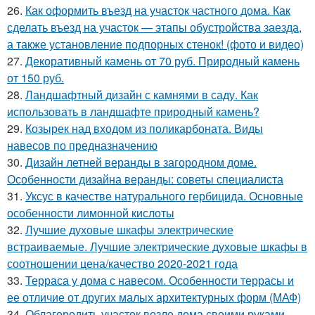
26.
Как оформить въезд на участок частного дома. Как
сделать въезд на участок — этапы обустройства заезда,
а также установление подпорных стенок! (фото и видео)
27.
Декоративный камень от 70 руб. Природный камень
от 150 руб.
28.
Ландшафтный дизайн с камнями в саду. Как
использовать в ландшафте природный камень?
29.
Козырек над входом из поликарбоната. Виды
навесов по предназначению
30.
Дизайн летней веранды в загородном доме.
Особенности дизайна веранды: советы специалиста
31.
Уксус в качестве натурального гербицида. Основные
особенности лимонной кислоты
32.
Лучшие духовые шкафы электрические
встраиваемые. Лучшие электрические духовые шкафы в
соотношении цена/качество 2020-2021 года
33.
Терраса у дома с навесом. Особенности террасы и
ее отличие от других малых архитектурных форм (МАФ)
34.
Облагородить участок возле дома своими руками.