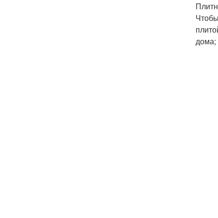
Плит
Чтобы
плито
дома;