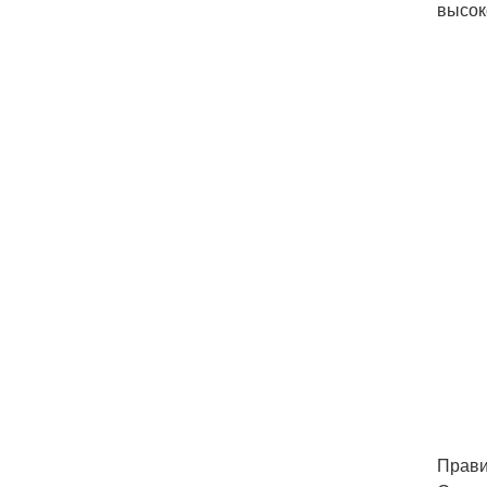
высок
Прави