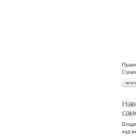
Прави
Сущес
читат
Нав
сам
Владе
над в