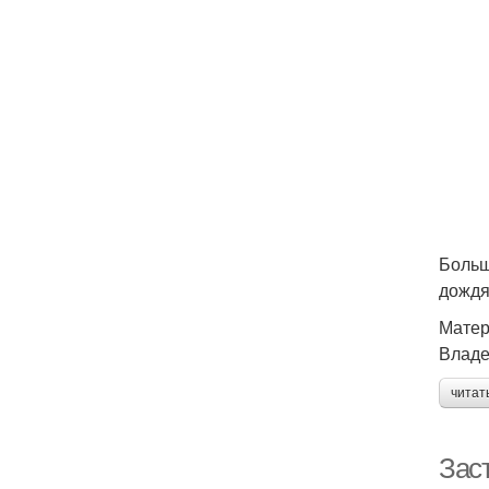
Больш
дождя
Матер
Владе
читат
Зас