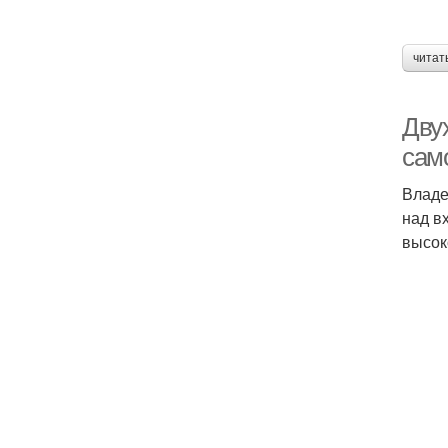
читат
Дву
сам
Владе
над в
высок