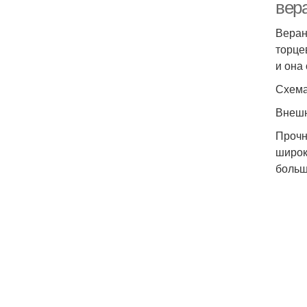
вер
Веран
торце
и она
Схема
Внешн
Прочн
широк
больш