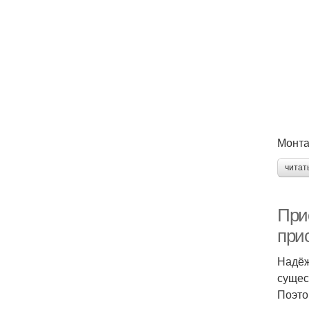
Монта
читат
При
при
Надёж
сущес
Поэто