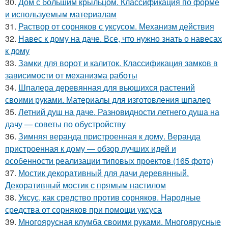
30.
Дом с большим крыльцом. Классификация по форме
и используемым материалам
31.
Раствор от сорняков с уксусом. Механизм действия
32.
Навес к дому на даче. Все, что нужно знать о навесах
к дому
33.
Замки для ворот и калиток. Классификация замков в
зависимости от механизма работы
34.
Шпалера деревянная для вьющихся растений
своими руками. Материалы для изготовления шпалер
35.
Летний душ на даче. Разновидности летнего душа на
дачу — советы по обустройству
36.
Зимняя веранда пристроенная к дому. Веранда
пристроенная к дому — обзор лучших идей и
особенности реализации типовых проектов (165 фото)
37.
Мостик декоративный для дачи деревянный.
Декоративный мостик с прямым настилом
38.
Уксус, как средство против сорняков. Народные
средства от сорняков при помощи уксуса
39.
Многоярусная клумба своими руками. Многоярусные