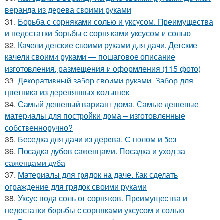
веранда из дерева своими руками
31.
Борьба с сорняками солью и уксусом. Преимущества
и недостатки борьбы с сорняками уксусом и солью
32.
Качели детские своими руками для дачи. Детские
качели своими руками — пошаговое описание
изготовления, размещения и оформления (115 фото)
33.
Декоративный забор своими руками. Забор для
цветника из деревянных колышек
34.
Самый дешевый вариант дома. Самые дешевые
материалы для постройки дома – изготовленные
собственноручно?
35.
Беседка для дачи из дерева. С полом и без
36.
Посадка дубов саженцами. Посадка и уход за
саженцами дуба
37.
Материалы для грядок на даче. Как сделать
ограждение для грядок своими руками
38.
Уксус вода соль от сорняков. Преимущества и
недостатки борьбы с сорняками уксусом и солью