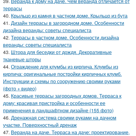
39.
Веранда к дому на даче. Чем веранда отличается от
террасы
40.
Крыльцо из камня в частном доме. Крыльцо из бута
41.
Дизайн террасы в загородном доме. Особенности
дизайна веранды: советы специалиста
42.
Террасы в частном доме. Особенности дизайна
веранды: советы специалиста
43.
Штора для беседки от дождя. Декоративные
тканевые шторы
44.
Ограждение для клумбы из кирпича. Клумбы из
кирпича: оригинальные постройки кирпичных клумб.
Инструкции и схемы по сооружению своими руками
(фото + видео)
45.
Красивые террасы загородных домов. Терраса к
дому: красивая пристройка и особенности ее
применения в ландшафтном дизайне (155 фото)
46.
Дренажная система своими руками на дачном
участке. Поверхностный дренаж
47.
Веранда на даче. Терраса на даче: проектирование,