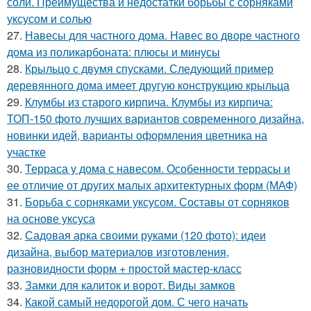
соли. Преимущества и недостатки борьбы с сорняками
уксусом и солью
27.
Навесы для частного дома. Навес во дворе частного
дома из поликарбоната: плюсы и минусы
28.
Крыльцо с двумя спусками. Следующий пример
деревянного дома имеет другую конструкцию крыльца
29.
Клумбы из старого кирпича. Клумбы из кирпича:
ТОП-150 фото лучших вариантов современного дизайна,
новинки идей, варианты оформления цветника на
участке
30.
Терраса у дома с навесом. Особенности террасы и
ее отличие от других малых архитектурных форм (МАФ)
31.
Борьба с сорняками уксусом. Составы от сорняков
на основе уксуса
32.
Садовая арка своими руками (120 фото): идеи
дизайна, выбор материалов изготовления,
разновидности форм + простой мастер-класс
33.
Замки для калиток и ворот. Виды замков
34.
Какой самый недорогой дом. С чего начать