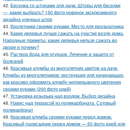
42.
Беседка со шторами для дачи. Шторы для беседки
—, какие выбрать? 150 фото новинок эксклюзивного
дизайна уличных штор
43.
Кролятники своими руками. Место для крольчатника
44.
Какие деревья лучше сажать на участке возле дома.
Народные приметы: какие деревья нельзя сажать во
дворе и почему?
45.
Раствор йода для огурцов. Лечение и защита от
болезней
46.
Красивые клумбы из многолетних цветов на даче.
Клумбы из многолетников: инструкция для начинающих,
как красиво оформить клумбу непрерывного цветения
своими руками (200 фото идей)
47.
Установка козырька над входом. Выбор дизайна
48.
Навес над террасой из поликарбоната. Сотовый
поликарбонат
49.
Красивая клумба своими руками перед домом.
Красивый палисадник перед домом — 50 фото идей для