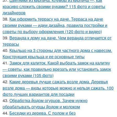
37.
Цветники из кирпича. Клумбы из кирпича —, как
красиво сложить своими руками? 115 фото и советы
дизайнеров
38.
Как оформить террасу на даче. Терраса на даче
своими руками — идеи дизайна, правила постройки и
советы по выбору оформления (120 фото и видео)
39.
Веранда к дому на даче. Чем веранда отличается от
террасы
40.
Крыльцо на 3 стороны для частного дома с навесом.
Конструкция крыльца и ее основные типы
41.
Замок для калиток. Какой выбрать замок на калитку
— советы, как правильно врезать или установить замок
своими руками (105 фото)
42.
Какие деревья лучше сажать возле дома. Деревья
возле дома — виды которые можно и нельзя сажать. 100
фото лучших вариантов для посадки
43.
Обработка йодом огурцов. Зачем нужно
обрабатывать огурцы йодом и молоком
44.
Беседки из дерева. С полом и без