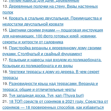
12.
Легкие навесы для дачи. Деревянные
13.
Деревянные полочки на стену. Виды настенных
полок
14.
Кровать в спальню двуспальная. Преимущества и
недостатки двуспальной кровати
15.
Цветники своими руками — пошаговая инструкция
для начинающих. 100 фото готовых идей, новинки,
секреты и хитрости от садовника
16.
Пристройка веранды к деревянному дому своими
руками. Столбчатый и свайный фундамент
17.
Козырьки и навесы над входом из поликарбоната.
Козырьки из поликарбоната и их виды
18.
Чертежи террасы к дому из дерева. В чем секрет
террасы
19.
Разновидности крыш над террасами. Веранда и
терраса: общие и отличительные черты
20.
Туя западная доска. Туя, кап (Thuya burl)
21.
18 ТОП средств от сорняков в 2021 году. Средства от
сорняков — 18 проверенных способов, как избавиться