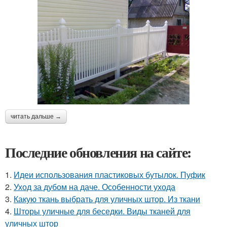
читать дальше →
Последние обновления на сайте:
1.
Идеи использования пластиковых бутылок. Пуфик
2.
Уход за дубом на даче. Особенности ухода
3.
Какую ткань выбрать для уличных штор. Из ткани
4.
Шторы уличные для беседки. Виды тканей для
уличных штор