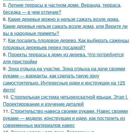
5.
Летние террасы в частном доме. Веранда, терраса,
беседка — в чем отличие?
6.
Какие деревья можно и нельзя сажать возле дома.
Какие деревья нельзя сажать возле дома, или Верите ли
вы в народные приметы?
7.
Как посадить плодовое дерево. Как выбирать саженцы
плодовых деревьев перед посадкой?
8.
Проекты террасы к дому из дерева. Что потребуется
для пристройки
9.
Зона отдыха на участке. Зона отдыха на даче своими
руками — варианты, как сделать такую зону
самостоятельно. Интересные идеи и инструкции на 125
фото!
10.
Стропильная система четырехскатной крыши. Этап I.
Проектирование и изучение деталей
11.
Строительство навеса своими руками. Навес своими
руками — модели, конструкции и идеи, как построить из
современных материалов навес