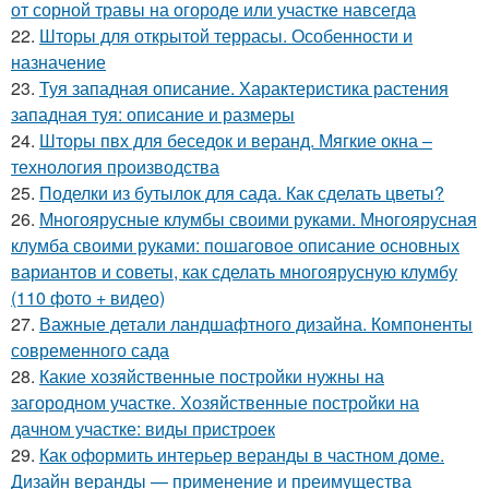
от сорной травы на огороде или участке навсегда
22.
Шторы для открытой террасы. Особенности и
назначение
23.
Туя западная описание. Характеристика растения
западная туя: описание и размеры
24.
Шторы пвх для беседок и веранд. Мягкие окна –
технология производства
25.
Поделки из бутылок для сада. Как сделать цветы?
26.
Многоярусные клумбы своими руками. Многоярусная
клумба своими руками: пошаговое описание основных
вариантов и советы, как сделать многоярусную клумбу
(110 фото + видео)
27.
Важные детали ландшафтного дизайна. Компоненты
современного сада
28.
Какие хозяйственные постройки нужны на
загородном участке. Хозяйственные постройки на
дачном участке: виды пристроек
29.
Как оформить интерьер веранды в частном доме.
Дизайн веранды — применение и преимущества