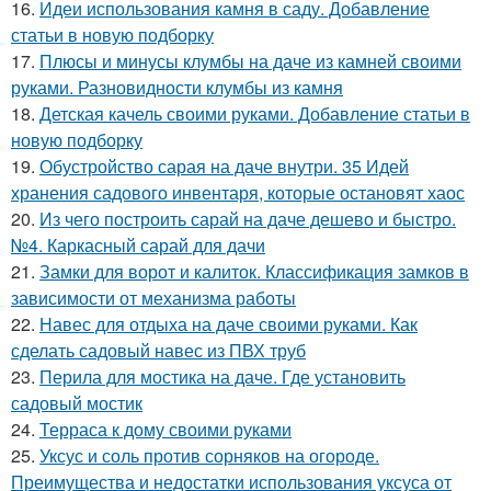
16.
Идеи использования камня в саду. Добавление
статьи в новую подборку
17.
Плюсы и минусы клумбы на даче из камней своими
руками. Разновидности клумбы из камня
18.
Детская качель своими руками. Добавление статьи в
новую подборку
19.
Обустройство сарая на даче внутри. 35 Идей
хранения садового инвентаря, которые остановят хаос
20.
Из чего построить сарай на даче дешево и быстро.
№4. Каркасный сарай для дачи
21.
Замки для ворот и калиток. Классификация замков в
зависимости от механизма работы
22.
Навес для отдыха на даче своими руками. Как
сделать садовый навес из ПВХ труб
23.
Перила для мостика на даче. Где установить
садовый мостик
24.
Терраса к дому своими руками
25.
Уксус и соль против сорняков на огороде.
Преимущества и недостатки использования уксуса от