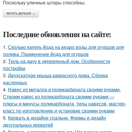
Поскольку уличные шторы способны:
читать дальше →
Последние обновления на сайте:
1.
Сколько капель йода на ведро воды для огурцов для
полива. Применение йода для огурцов
2.
Тюль на дачу в деревянный дом. Особенности
постройки
3.
Двухскатная крыша каркасного дома. Сборка
наслонных
4.
Навес из металла и поликарбоната своими руками.
Строим навес из поликарбоната своими руками —
плюсы и минусы поликарбоната, типы навесов, мастер-
класс по изготовлению и установке своими руками
5.
Кровать в дизайне спальни. Формы и дизайн
двуспальных кроватей
6.
Кровать с мягким изголовьем. Что важно учесть