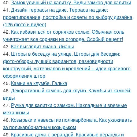
40.
Замок уличный на калитку. Виды замков для калитки
41.
Дизайн террасы на даче. Терраса на даче:
проектирование, постройка и советы по выбору дизайна
(125 фото и видео)
42.
Как избавиться от сорняков солью. Обычная соль
уничтожает все сорняки на огороде. Особый рецепт!
43.
Как выглядит лиана. Лианы
44.
Шторы в беседку на улице. Шторы для беседки:
фото-обзоры лучших вариантов, разновидности
конструкций, материалов и креплений + идеи красивого
оформления штор
45.
Камни на клумбе. Галька
46.
Декоративный камень для клумб. Клумбы из камней:
виды
47.
Ручка для калитки с замком. Накладные и врезные
механизмы
48.
Козырьки и навесы из поликарбоната. Как ухаживать
за поликарбонатным козырьком
49.
Красивые дома с верандой. Красивые веранды и