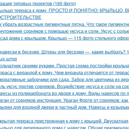
зации типовых проектов (165 фото)
ыльцо терраса к дому. ПРОСТО И ПОНЯТНО: КРЫЛЬЦО,
СТРОИТЕЛЬСТВЕ
к убрать возрастные пигментные пятна. Что такое пигмент
ичтожение сорняков с помощью уксуса и соли. Уксус с сол
сад дома с крыльцом. Крыльцо — 115 фото стильного офор
навески в беседке. Шторы для беседки —, какие выбрать? 
ых штор
ольчатник своими руками. Простая схема постройки крольч
рраса с верандой к дому. Чем веранда отличается от терра
коративные заборчики для сада. Забор для цветника из д
ль уксус против сорняков. Воздействие уксуса и соли на со
весы из поликарбоната во дворе к дому. Виды навесов по
аган от сорняков инструкция. Ураган Форте от сорняков: ка
зырек для входной двери в частный дом. Навесы и козырьк
крытая терраса пристроенная к дому с крышей. Двускатная
ыльцо для деревянного дома с навесом. Общие рекоменда