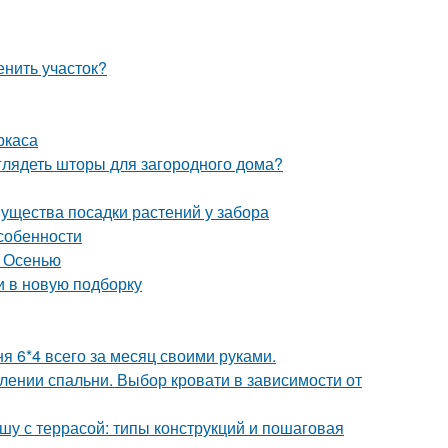
енить участок?
ркаса
глядеть шторы для загородного дома?
мущества посадки растений у забора
собенности
. Осенью
и в новую подборку
я 6*4 всего за месяц своими руками.
лении спальни. Выбор кровати в зависимости от
шу с террасой: типы конструкций и пошаговая