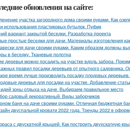
ледние обновления на сайте:
ленение участка загородного дома своими руками. Как озел
и использования пластиковых бутылок. Пуфик
ний вариант закрытой беседки. Разработка проекта
ые простые беседки для дачи. Материалы изготовления ка
авески для дачи своими руками. Каким образом должны вы
ры в беседку. Тканевые полотна
ие деревья можно посадить на участке вдоль забора. Преи
важных правил посадки деревьев от опытного садовника. О
акое время лучше производить посадку плодовых деревьев
одовые деревья для посадки на участке. Добавление стать
 идей зоны отдыха на даче. Выбираем правильное место
бор садовый декоративный. Виды заборчиков
оном баня на даче своими руками. Отличная бюджетная бан
зайн двуспальной кровати 2022 года. Тренды 2022 в оформ
рраса с двускатной крышей. Как построить двухскатную кры