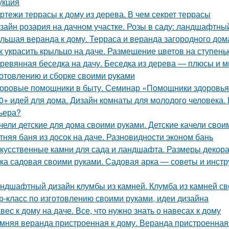
укция
ртежи террасы к дому из дерева. В чем секрет террасы
зайн розария на дачном участке. Розы в саду: ландшафтный
льшая веранда к дому. Терраса и веранда загородного дом
к украсить крыльцо на даче. Размещение цветов на ступень
ревянная беседка на дачу. Беседка из дерева — плюсы и м
готовлению и сборке своими руками
оровые помощники в быту. Семинар «Помощники здоровья»
0+ идей для дома. Дизайн комнаты для молодого человека.
ьера?
чели детские для дома своими руками. Детские качели свои
тняя баня из досок на даче. Разновидности эконом бань
кусственные камни для сада и ландшафта. Размеры декор
ка садовая своими руками. Садовая арка — советы и инстр
ндшафтный дизайн клумбы из камней. Клумба из камней св
р-класс по изготовлению своими руками, идеи дизайна
вес к дому на даче. Все, что нужно знать о навесах к дому
мняя веранда пристроенная к дому. Веранда пристроенная