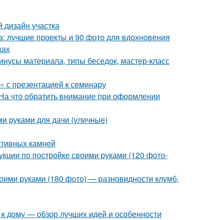
 дизайн участка
а: лучшие проекты и 90 фото для вдохновения
ках
инусы материала, типы беседок, мастер-класс
 с презентацией к семинару
 На что обратить внимание при оформлении
ми руками для дачи (уличные)
ативных камней
укции по постройке своими руками (120 фото-
оими руками (180 фото) — разновидности клумб,
 к дому — обзор лучших идей и особенности