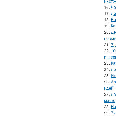
инстр
16.
Че
17.
Ди
18.
Бо
19.
Ка
20.
Де
по из
21.
Зд
22.
10
интер
23.
Ка
24.
Ле
25.
Ис
26.
Ар
идей)
27.
Ла
масте
28.
На
29.
Зи