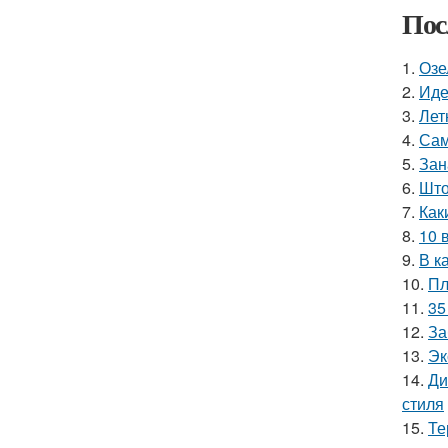
Пос
1.
Озе
2.
Иде
3.
Лет
4.
Сам
5.
Зан
6.
Што
7.
Как
8.
10 
9.
В к
10.
Пл
11.
35
12.
За
13.
Эк
14.
Ди
стиля
15.
Те