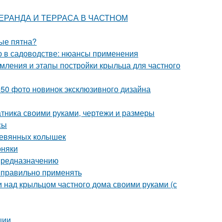
 ВЕРАНДА И ТЕРРАСА В ЧАСТНОМ
ные пятна?
ью в садоводстве: нюансы применения
мления и этапы постройки крыльца для частного
150 фото новинок эксклюзивного дизайна
атника своими руками, чертежи и размеры
сы
еревянных колышек
рняки
 предназначению
к правильно применять
и над крыльцом частного дома своими руками (с
ции