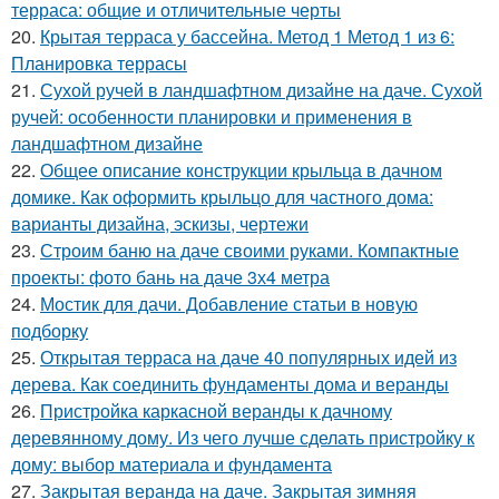
терраса: общие и отличительные черты
20.
Крытая терраса у бассейна. Метод 1 Метод 1 из 6:
Планировка террасы
21.
Сухой ручей в ландшафтном дизайне на даче. Сухой
ручей: особенности планировки и применения в
ландшафтном дизайне
22.
Общее описание конструкции крыльца в дачном
домике. Как оформить крыльцо для частного дома:
варианты дизайна, эскизы, чертежи
23.
Строим баню на даче своими руками. Компактные
проекты: фото бань на даче 3х4 метра
24.
Мостик для дачи. Добавление статьи в новую
подборку
25.
Открытая терраса на даче 40 популярных идей из
дерева. Как соединить фундаменты дома и веранды
26.
Пристройка каркасной веранды к дачному
деревянному дому. Из чего лучше сделать пристройку к
дому: выбор материала и фундамента
27.
Закрытая веранда на даче. Закрытая зимняя