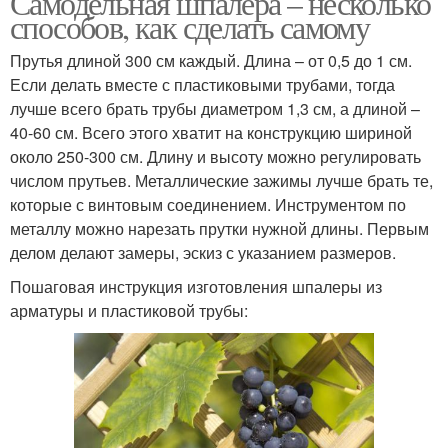
Самодельная шпалера – несколько
способов, как сделать самому
Прутья длиной 300 см каждый. Длина – от 0,5 до 1 см.
Шпалеры для
Если делать вместе с пластиковыми трубами, тогда
Садовая шпалера
лиановидных
лучше всего брать трубы диаметром 1,3 см, а длиной –
40-60 см. Всего этого хватит на конструкцию шириной
около 250-300 см. Длину и высоту можно регулировать
числом прутьев. Металлические зажимы лучше брать те,
которые с винтовым соединением. Инструментом по
металлу можно нарезать прутки нужной длины. Первым
делом делают замеры, эскиз с указанием размеров.
Пошаговая инструкция изготовления шпалеры из
арматуры и пластиковой трубы: