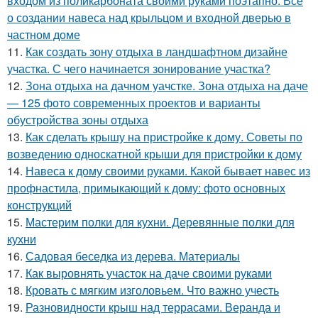
входом из поликарбоната своими руками поэтапно. Все
о создании навеса над крыльцом и входной дверью в
частном доме
11.
Как создать зону отдыха в ландшафтном дизайне
участка. С чего начинается зонирование участка?
12.
Зона отдыха на дачном уачстке. Зона отдыха на даче
— 125 фото современных проектов и варианты
обустройства зоны отдыха
13.
Как сделать крышу на пристройке к дому. Советы по
возведению односкатной крыши для пристройки к дому
14.
Навеса к дому своими руками. Какой бывает навес из
профнастила, примыкающий к дому: фото основных
конструкций
15.
Мастерим полки для кухни. Деревянные полки для
кухни
16.
Садовая беседка из дерева. Материалы
17.
Как выровнять участок на даче своими руками
18.
Кровать с мягким изголовьем. Что важно учесть
19.
Разновидности крыш над террасами. Веранда и