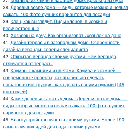
37.
Крыльцо из камня в частном доме. Крыльцо из бута
38.
Деревья возле дома — виды которые можно и нельзя
сажать. 100 фото лучших вариантов для посадки
39.
Клен, как выглядит. Виды кленов: высокие и
величественные
40.
Хозблок на дачу. Как организовать хозблок на даче
41.
Дизайн террасы в загородном доме. Особенности
дизайна веранды: советы специалиста
42.
Открытая веранда своими руками. Чем веранда
отличается от террасы
43.
Клумбы с камнями и цветами. Клумба из камней —
современные проекты, как правильно сделать,
пошаговая инструкция, как сделать своими руками (145
фото идей)
44.
Какие деревья сажать у дома. Деревья возле дома —
виды которые можно и нельзя сажать. 100 фото лучших
вариантов для посадки
45.
Благоустройство участка своими руками. Более 190
самых лучших идей для сада своими руками