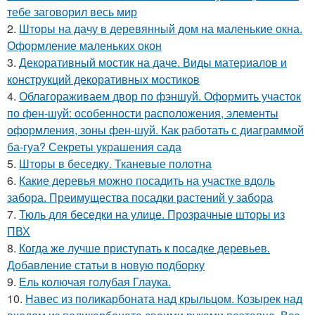
тебе заговорил весь мир
2.
Шторы на дачу в деревянный дом на маленькие окна.
Оформление маленьких окон
3.
Декоративный мостик на даче. Виды материалов и
конструкций декоративных мостиков
4.
Облагораживаем двор по фэншуй. Оформить участок
по фен-шуй: особенности расположения, элементы
оформления, зоны фен-шуй. Как работать с диаграммой
ба-гуа? Секреты украшения сада
5.
Шторы в беседку. Тканевые полотна
6.
Какие деревья можно посадить на участке вдоль
забора. Преимущества посадки растений у забора
7.
Тюль для беседки на улице. Прозрачные шторы из
ПВХ
8.
Когда же лучше приступать к посадке деревьев.
Добавление статьи в новую подборку
9.
Ель колючая голубая Глаука.
10.
Навес из поликарбоната над крыльцом. Козырек над