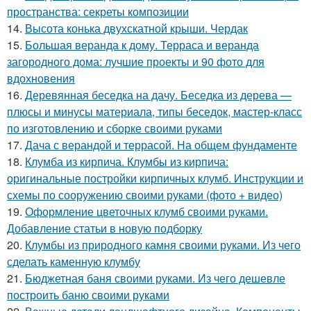
пространства: секреты композиции
14.
Высота конька двухскатной крыши. Чердак
15.
Большая веранда к дому. Терраса и веранда
загородного дома: лучшие проекты и 90 фото для
вдохновения
16.
Деревянная беседка на дачу. Беседка из дерева —
плюсы и минусы материала, типы беседок, мастер-класс
по изготовлению и сборке своими руками
17.
Дача с верандой и террасой. На общем фундаменте
18.
Клумба из кирпича. Клумбы из кирпича:
оригинальные постройки кирпичных клумб. Инструкции и
схемы по сооружению своими руками (фото + видео)
19.
Оформление цветочных клумб своими руками.
Добавление статьи в новую подборку
20.
Клумбы из природного камня своими руками. Из чего
сделать каменную клумбу
21.
Бюджетная баня своими руками. Из чего дешевле
построить баню своими руками