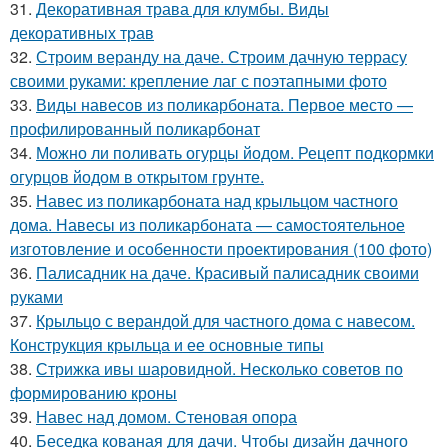
31.
Декоративная трава для клумбы. Виды
декоративных трав
32.
Строим веранду на даче. Строим дачную террасу
своими руками: крепление лаг с поэтапными фото
33.
Виды навесов из поликарбоната. Первое место —
профилированный поликарбонат
34.
Можно ли поливать огурцы йодом. Рецепт подкормки
огурцов йодом в открытом грунте.
35.
Навес из поликарбоната над крыльцом частного
дома. Навесы из поликарбоната — самостоятельное
изготовление и особенности проектирования (100 фото)
36.
Палисадник на даче. Красивый палисадник своими
руками
37.
Крыльцо с верандой для частного дома с навесом.
Конструкция крыльца и ее основные типы
38.
Стрижка ивы шаровидной. Несколько советов по
формированию кроны
39.
Навес над домом. Стеновая опора
40.
Беседка кованая для дачи. Чтобы дизайн дачного