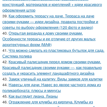
конструкций, материалов и креплений + идеи красивого
оформления штор
39.
Как оформить террасу на даче. Терраса на даче
своими руками — идеи дизайна, правила постройки и
советы по выбору оформления (120 фото и видео)
40.
Открытая веранда к дому своими руками.
Особенности террасы и ее отличие от других малых
архитектурных форм (МАФ)
41.
Что можно сделать из пластиковых бутылок для сада.
Система полива
42.
Красивый палисадник перед домом своими руками.
Красивый палисадник своими руками —, как правильно
создать и украсить элемент ландшафтного дизайна
43.
Замок уличный на калитку. Виды замков для калитки
44.
Навесы для дачи. Навес во дворе частного дома из
поликарбоната: плюсы и минусы
45.
Как выглядит лиана. Лианы
46.
Ограждение для клумбы из кирпича. Клумбы из