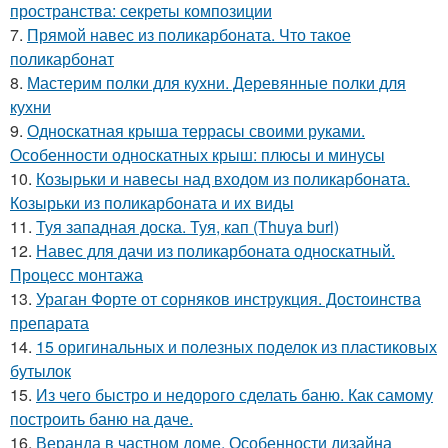
пространства: секреты композиции
7.
Прямой навес из поликарбоната. Что такое
поликарбонат
8.
Мастерим полки для кухни. Деревянные полки для
кухни
9.
Односкатная крыша террасы своими руками.
Особенности односкатных крыш: плюсы и минусы
10.
Козырьки и навесы над входом из поликарбоната.
Козырьки из поликарбоната и их виды
11.
Туя западная доска. Туя, кап (Thuya burl)
12.
Навес для дачи из поликарбоната односкатный.
Процесс монтажа
13.
Ураган Форте от сорняков инструкция. Достоинства
препарата
14.
15 оригинальных и полезных поделок из пластиковых
бутылок
15.
Из чего быстро и недорого сделать баню. Как самому
построить баню на даче.
16.
Веранда в частном доме. Особенности дизайна