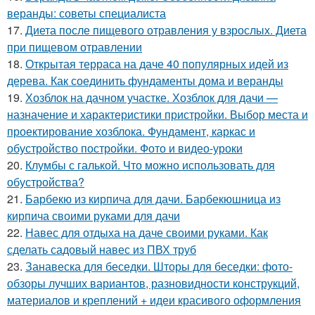
веранды: советы специалиста
17.
Диета после пищевого отравления у взрослых. Диета
при пищевом отравлении
18.
Открытая терраса на даче 40 популярных идей из
дерева. Как соединить фундаменты дома и веранды
19.
Хозблок на дачном участке. Хозблок для дачи —
назначение и характеристики пристройки. Выбор места и
проектирование хозблока. Фундамент, каркас и
обустройство постройки. Фото и видео-уроки
20.
Клумбы с галькой. Что можно использовать для
обустройства?
21.
Барбекю из кирпича для дачи. Барбекюшница из
кирпича своими руками для дачи
22.
Навес для отдыха на даче своими руками. Как
сделать садовый навес из ПВХ труб
23.
Занавеска для беседки. Шторы для беседки: фото-
обзоры лучших вариантов, разновидности конструкций,
материалов и креплений + идеи красивого оформления