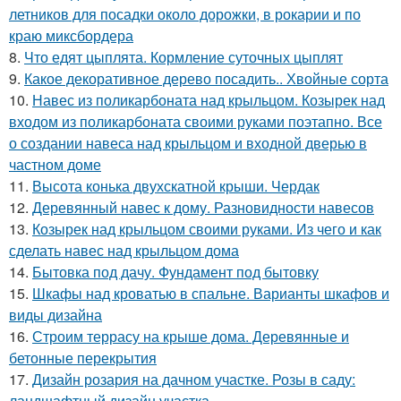
летников для посадки около дорожки, в рокарии и по
краю миксбордера
8.
Что едят цыплята. Кормление суточных цыплят
9.
Какое декоративное дерево посадить.. Хвойные сорта
10.
Навес из поликарбоната над крыльцом. Козырек над
входом из поликарбоната своими руками поэтапно. Все
о создании навеса над крыльцом и входной дверью в
частном доме
11.
Высота конька двухскатной крыши. Чердак
12.
Деревянный навес к дому. Разновидности навесов
13.
Козырек над крыльцом своими руками. Из чего и как
сделать навес над крыльцом дома
14.
Бытовка под дачу. Фундамент под бытовку
15.
Шкафы над кроватью в спальне. Варианты шкафов и
виды дизайна
16.
Строим террасу на крыше дома. Деревянные и
бетонные перекрытия
17.
Дизайн розария на дачном участке. Розы в саду:
ландшафтный дизайн участка