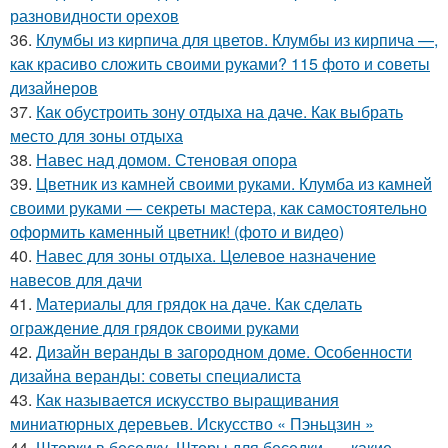
разновидности орехов
36.
Клумбы из кирпича для цветов. Клумбы из кирпича —,
как красиво сложить своими руками? 115 фото и советы
дизайнеров
37.
Как обустроить зону отдыха на даче. Как выбрать
место для зоны отдыха
38.
Навес над домом. Стеновая опора
39.
Цветник из камней своими руками. Клумба из камней
своими руками — секреты мастера, как самостоятельно
оформить каменный цветник! (фото и видео)
40.
Навес для зоны отдыха. Целевое назначение
навесов для дачи
41.
Материалы для грядок на даче. Как сделать
ограждение для грядок своими руками
42.
Дизайн веранды в загородном доме. Особенности
дизайна веранды: советы специалиста
43.
Как называется искусство выращивания
миниатюрных деревьев. Искусство « Пэньцзин »
44.
Шторки в беседку. Шторы для беседки —, какие