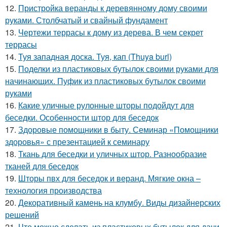
12.
Пристройка веранды к деревянному дому своими
руками. Столбчатый и свайный фундамент
13.
Чертежи террасы к дому из дерева. В чем секрет
террасы
14.
Туя западная доска. Туя, кап (Thuya burl)
15.
Поделки из пластиковых бутылок своими руками для
начинающих. Пуфик из пластиковых бутылок своими
руками
16.
Какие уличные рулонные шторы подойдут для
беседки. Особенности штор для беседок
17.
Здоровые помощники в быту. Семинар «Помощники
здоровья» с презентацией к семинару
18.
Ткань для беседки и уличных штор. Разнообразие
тканей для беседок
19.
Шторы пвх для беседок и веранд. Мягкие окна –
технология производства
20.
Декоративный камень на клумбу. Виды дизайнерских
решений
21.
Что можно сделать из пластиковых бутылок для дачи