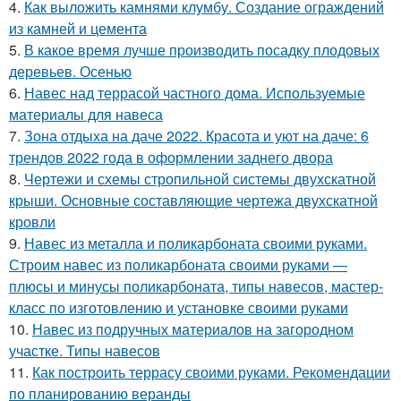
4.
Как выложить камнями клумбу. Создание ограждений
из камней и цемента
5.
В какое время лучше производить посадку плодовых
деревьев. Осенью
6.
Навес над террасой частного дома. Используемые
материалы для навеса
7.
Зона отдыха на даче 2022. Красота и уют на даче: 6
трендов 2022 года в оформлении заднего двора
8.
Чертежи и схемы стропильной системы двухскатной
крыши. Основные составляющие чертежа двухскатной
кровли
9.
Навес из металла и поликарбоната своими руками.
Строим навес из поликарбоната своими руками —
плюсы и минусы поликарбоната, типы навесов, мастер-
класс по изготовлению и установке своими руками
10.
Навес из подручных материалов на загородном
участке. Типы навесов
11.
Как построить террасу своими руками. Рекомендации
по планированию веранды