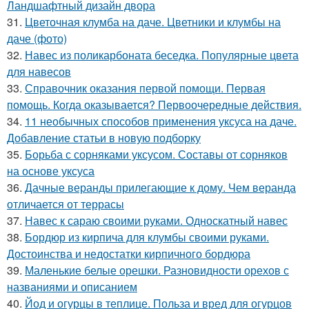
Ландшафтный дизайн двора
31.
Цветочная клумба на даче. Цветники и клумбы на
даче (фото)
32.
Навес из поликарбоната беседка. Популярные цвета
для навесов
33.
Справочник оказания первой помощи. Первая
помощь. Когда оказывается? Первоочередные действия.
34.
11 необычных способов применения уксуса на даче.
Добавление статьи в новую подборку
35.
Борьба с сорняками уксусом. Составы от сорняков
на основе уксуса
36.
Дачные веранды прилегающие к дому. Чем веранда
отличается от террасы
37.
Навес к сараю своими руками. Односкатный навес
38.
Бордюр из кирпича для клумбы своими руками.
Достоинства и недостатки кирпичного бордюра
39.
Маленькие белые орешки. Разновидности орехов с
названиями и описанием
40.
Йод и огурцы в теплице. Польза и вред для огурцов