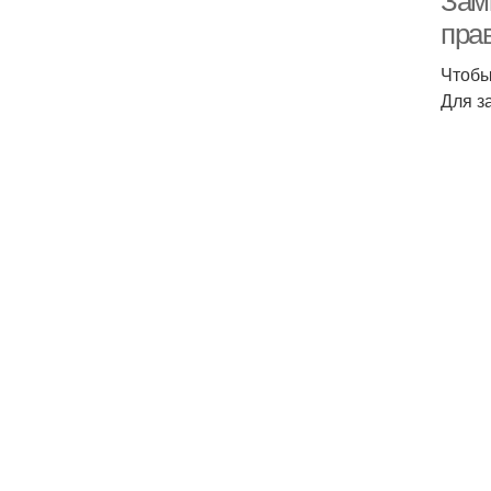
Зам
пра
Чтобы
Для з