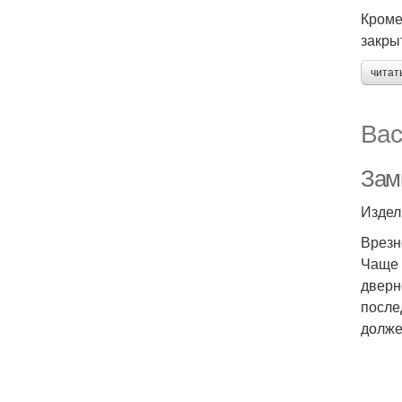
Кроме
закры
читат
Вас
Замк
Издел
Врезн
Чаще 
дверн
после
долже