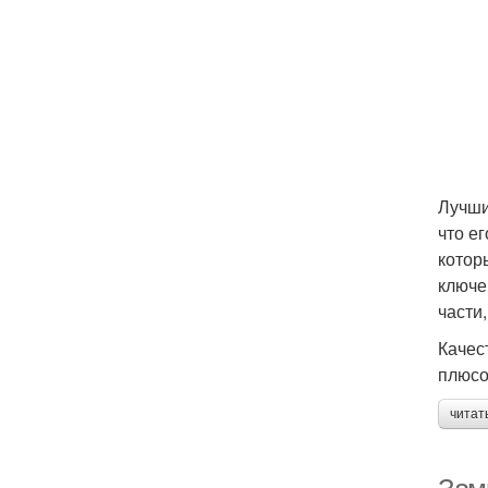
Лучши
что е
котор
ключе
части,
Качес
плюсо
читат