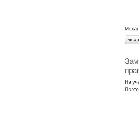
Механ
читат
Замо
пра
На уч
Поэто