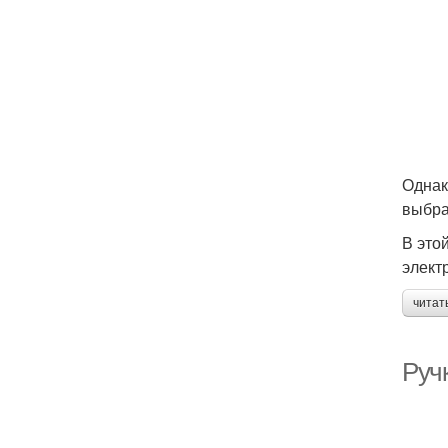
Однак
выбра
В это
элект
читат
Руч