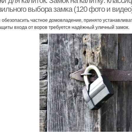
ки для калиток. Замок на калитку: класс
вильного выбора замка (120 фото и видео
 обезопасить частное домовладение, принято устанавливат
ащиты входа от воров требуется надёжный уличный замок.