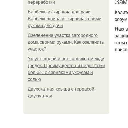
Зам
переработки
Калит
Барбекю из кирпича для дачи.
злоум
Барбекюшница из кирпича своими
руками для дачи
Накла
защищ
Озеленение участка загородного
этом 
дома своими руками. Как озеленить
присп
участок?
Уксус с водой и нет сорняков между
грядок. Преимущества и недостатки
борьбы с сорняками уксусом и
солью
Двухскатная крыша с террасой.
Двускатная