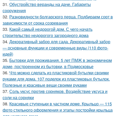
31.
Обустройство веранды на даче. Габариты
сооружения
32.
Разновидности болгарского перца. Подбираем сорт в
зависимости от срока созревания
33.
Какой самый недорогой дом. С чего начать
строительство недорогого загородного дома
34.
Декоративный забор для сада. Декоративный забор
— основные функции и современные виды (110 фото-
идей)
35.
Бытовки для проживания. 5 лет ПМЖ в экономичном
доме, построенном из бытовки, в Подмосковье
36.
Что можно сделать из пластиковой бутылки своими
руками для дома. 107 поделок из пластиковых бутылок.
Полезные и красивые вещи своими руками
37.
Соль уксус против сорняков. Воздействие уксуса и
соли на сорняки
38.
Красивые ступеньки в частном доме. Крыльцо — 115
фото стильного оформления и этапы постройки крыльца