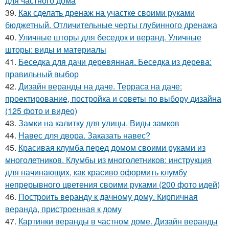
для частного дома
39.
Как сделать дренаж на участке своими руками
бюджетный. Отличительные черты глубинного дренажа
40.
Уличные шторы для беседок и веранд. Уличные
шторы: виды и материалы
41.
Беседка для дачи деревянная. Беседка из дерева:
правильный выбор
42.
Дизайн веранды на даче. Терраса на даче:
проектирование, постройка и советы по выбору дизайна
(125 фото и видео)
43.
Замки на калитку для улицы. Виды замков
44.
Навес для двора. Заказать навес?
45.
Красивая клумба перед домом своими руками из
многолетников. Клумбы из многолетников: инструкция
для начинающих, как красиво оформить клумбу
непрерывного цветения своими руками (200 фото идей)
46.
Построить веранду к дачному дому. Кирпичная
веранда, пристроенная к дому
47.
Картинки веранды в частном доме. Дизайн веранды