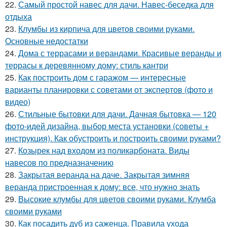
22.
Самый простой навес для дачи. Навес-беседка для
отдыха
23.
Клумбы из кирпича для цветов своими руками.
Основные недостатки
24.
Дома с террасами и верандами. Красивые веранды и
террасы к деревянному дому: стиль кантри
25.
Как построить дом с гаражом — интересные
варианты планировки с советами от экспертов (фото и
видео)
26.
Стильные бытовки для дачи. Дачная бытовка — 120
фото-идей дизайна, выбор места установки (советы +
инструкция). Как обустроить и построить своими руками?
27.
Козырек над входом из поликарбоната. Виды
навесов по предназначению
28.
Закрытая веранда на даче. Закрытая зимняя
веранда пристроенная к дому: все, что нужно знать
29.
Высокие клумбы для цветов своими руками. Клумба
своими руками
30.
Как посадить дуб из саженца. Правила ухода