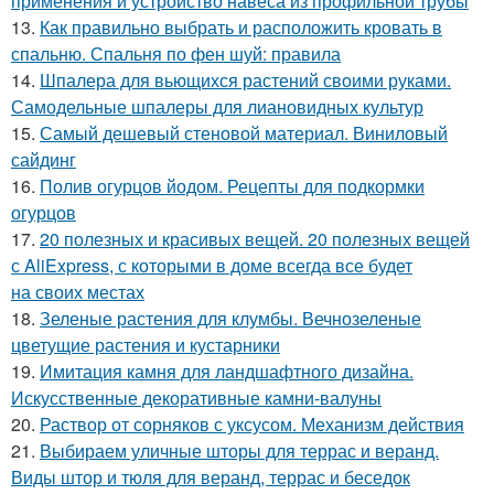
применения и устройство навеса из профильной трубы
13.
Как правильно выбрать и расположить кровать в
спальню. Спальня по фен шуй: правила
14.
Шпалера для вьющихся растений своими руками.
Самодельные шпалеры для лиановидных культур
15.
Самый дешевый стеновой материал. Виниловый
сайдинг
16.
Полив огурцов йодом. Рецепты для подкормки
огурцов
17.
20 полезных и красивых вещей. 20 полезных вещей
с AliExpress, с которыми в доме всегда все будет
на своих местах
18.
Зеленые растения для клумбы. Вечнозеленые
цветущие растения и кустарники
19.
Имитация камня для ландшафтного дизайна.
Искусственные декоративные камни-валуны
20.
Раствор от сорняков с уксусом. Механизм действия
21.
Выбираем уличные шторы для террас и веранд.
Виды штор и тюля для веранд, террас и беседок