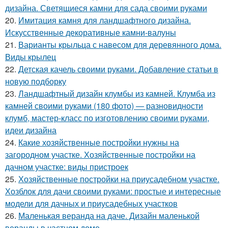
дизайна. Светящиеся камни для сада своими руками
20.
Имитация камня для ландшафтного дизайна.
Искусственные декоративные камни-валуны
21.
Варианты крыльца с навесом для деревянного дома.
Виды крылец
22.
Детская качель своими руками. Добавление статьи в
новую подборку
23.
Ландшафтный дизайн клумбы из камней. Клумба из
камней своими руками (180 фото) — разновидности
клумб, мастер-класс по изготовлению своими руками,
идеи дизайна
24.
Какие хозяйственные постройки нужны на
загородном участке. Хозяйственные постройки на
дачном участке: виды пристроек
25.
Хозяйственные постройки на приусадебном участке.
Хозблок для дачи своими руками: простые и интересные
модели для дачных и приусадебных участков
26.
Маленькая веранда на даче. Дизайн маленькой
веранды в частном доме