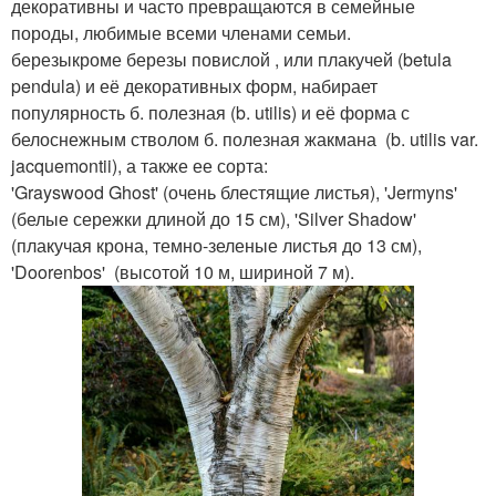
декоративны и часто превращаются в семейные
породы, любимые всеми членами семьи.
березыкроме березы повислой , или плакучей (betula
pendula) и её декоративных форм, набирает
популярность б. полезная (b. utilis) и её форма с
белоснежным стволом б. полезная жакмана (b. utilis var.
jacquemontii), а также ее сорта:
'Grayswood Ghost' (очень блестящие листья), 'Jermyns'
(белые сережки длиной до 15 см), 'Silver Shadow'
(плакучая крона, темно-зеленые листья до 13 см),
'Doorenbos' (высотой 10 м, шириной 7 м).