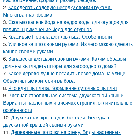
2.
Как сделать садовую беседку своими руками.
Многогранная форма
3.
Сколько капель йода на ведро воды для огурцов для
полива. Применение йода для огурцов
4.
Красивые Перила для крыльца. Особенности
5.
Уличное кашпо своими руками. Из чего можно сделать
кашпо своими руками
6.
Занавески для дачи своими руками. Каким образом
должны выглядеть шторы для загородного дома?
7.
Какое дерево лучше посадить возле дома на улице.
Объективные критерии выбора
8.
Что едят цыплята. Кормление суточных цыплят
9.
Висячая стропильная система двухскатной крыши.
Варианты наслонных и висячих стропил: отличительные
особенности
10.
Двухскатная крыша для беседки. Беседка с
двускатной крышей своими руками
11.
Деревянные полочки на стену. Виды настенных