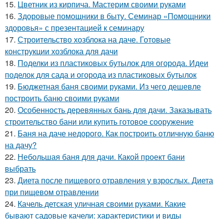
15.
Цветник из кирпича. Мастерим своими руками
16.
Здоровые помощники в быту. Семинар «Помощники
здоровья» с презентацией к семинару
17.
Строительство хозблока на даче. Готовые
конструкции хозблока для дачи
18.
Поделки из пластиковых бутылок для огорода. Идеи
поделок для сада и огорода из пластиковых бутылок
19.
Бюджетная баня своими руками. Из чего дешевле
построить баню своими руками
20.
Особенность деревянных бань для дачи. Заказывать
строительство бани или купить готовое сооружение
21.
Баня на даче недорого. Как построить отличную баню
на дачу?
22.
Небольшая баня для дачи. Какой проект бани
выбрать
23.
Диета после пищевого отравления у взрослых. Диета
при пищевом отравлении
24.
Качель детская уличная своими руками. Какие
бывают садовые качели: характеристики и виды