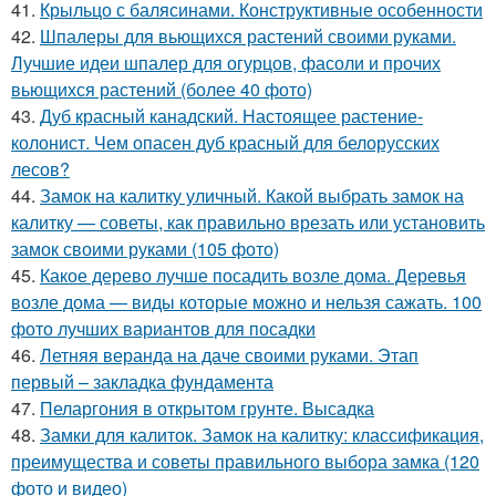
41.
Крыльцо с балясинами. Конструктивные особенности
42.
Шпалеры для вьющихся растений своими руками.
Лучшие идеи шпалер для огурцов, фасоли и прочих
вьющихся растений (более 40 фото)
43.
Дуб красный канадский. Настоящее растение-
колонист. Чем опасен дуб красный для белорусских
лесов?
44.
Замок на калитку уличный. Какой выбрать замок на
калитку — советы, как правильно врезать или установить
замок своими руками (105 фото)
45.
Какое дерево лучше посадить возле дома. Деревья
возле дома — виды которые можно и нельзя сажать. 100
фото лучших вариантов для посадки
46.
Летняя веранда на даче своими руками. Этап
первый – закладка фундамента
47.
Пеларгония в открытом грунте. Высадка
48.
Замки для калиток. Замок на калитку: классификация,
преимущества и советы правильного выбора замка (120
фото и видео)