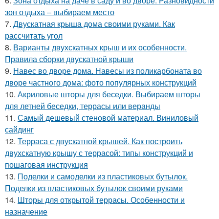
6.
Зона отдыха на даче в саду и во дворе. Разновидности
зон отдыха – выбираем место
7.
Двускатная крыша дома своими руками. Как
рассчитать угол
8.
Варианты двухскатных крыш и их особенности.
Правила сборки двускатной крыши
9.
Навес во дворе дома. Навесы из поликарбоната во
дворе частного дома: фото популярных конструкций
10.
Акриловые шторы для беседки. Выбираем шторы
для летней беседки, террасы или веранды
11.
Самый дешевый стеновой материал. Виниловый
сайдинг
12.
Терраса с двускатной крышей. Как построить
двухскатную крышу с террасой: типы конструкций и
пошаговая инструкция
13.
Поделки и самоделки из пластиковых бутылок.
Поделки из пластиковых бутылок своими руками
14.
Шторы для открытой террасы. Особенности и
назначение