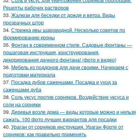
32.
Соль и уксус для уничтожения сорняков пропорции.
Рецепты рабочих растворов
33.
Жалюзи для беседки от дождя и ветра. Виды
прозрачных штор
34.
Стрижка ивы шаровидной. Несколько советов по
формированию кроны
35.
Фонтан в современном стиле. Садовые фонтаны —
пошаговая инструкция, конструирования,
декорирования дачного фонтана! (фото и видео)
36.
Мебель из поддонов для дачи своими. Начинаем с
подготовки материала
37.
Посадка дубов саженцами. Посадка и уход за
саженцами дуба
38.
Соль уксус против сорняков. Воздействие уксуса и
соли на сорняки
39.
Деревья возле дома — виды которые можно и нельзя
сажать. 100 фото лучших вариантов для посадки
40.
Ураган от сорняков инструкция. Ураган Форте от
сорняков: как правильно применять