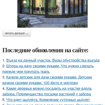
читать дальше →
Последние обновления на сайте:
1.
Въезд на дачный участок. Виды обустройства въезда
2.
Штора на дачу своими руками. Что нужно сделать,
прежде чем покупать ткань
3.
Качели детские для дачи своими руками. Детские
качели своими руками: 100 фото и чертежи
4.
Какие деревья можно посадить на участке вдоль
забора. Преимущества посадки растений у забора
5.
Что едят цыплята. Кормление суточных цыплят