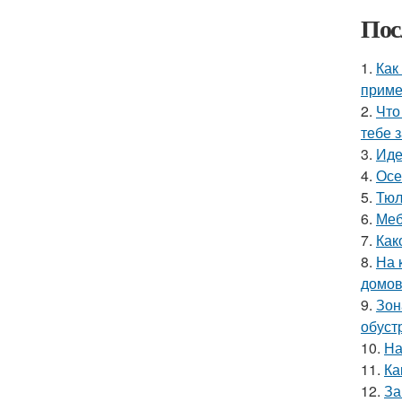
Пос
1.
Как
прим
2.
Что
тебе 
3.
Иде
4.
Осе
5.
Тюл
6.
Меб
7.
Как
8.
На 
домо
9.
Зон
обуст
10.
На
11.
Ка
12.
За