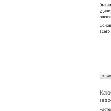
Знани
удиви
расши
Основ
всего
читат
Как
пос
Расте