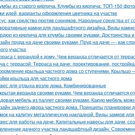
умбы из старого кирпича. Клумбы из кирпича: ТОП-150 фот
ки идей, варианты оформления цветника на участке
сус, как средство против сорняков. Народные средства от 
коративные камни для ландшафтного дизайна. Виды камне
рдюр из кирпича для клумбы своими руками. Достоинства и
зайн пруда на даче своими руками. Пруд на даче —, как спр
ного участка
рраса с верандой к дому. Чем веранда отличается от терра
ча с террасой. Терраса на даче: проектирование, постройка
ормление крыльца частного дома со ступенями. Крыльцо 
ойки крыльца для частного дома
вес для отдыха возле дома. Комбинированные
крытая веранда своими руками. Чем веранда отличается о
довая мебель из паллет своими руками. Какую мебель можн
зайн заднего двора частного дома. Принципы планировки д
мок на калитку металлическую накладной. Виды замков для
вес для работы на даче. Капитальные навесы для дачи, со
еленение дачного участка ландшафтный дизайн. Совреме