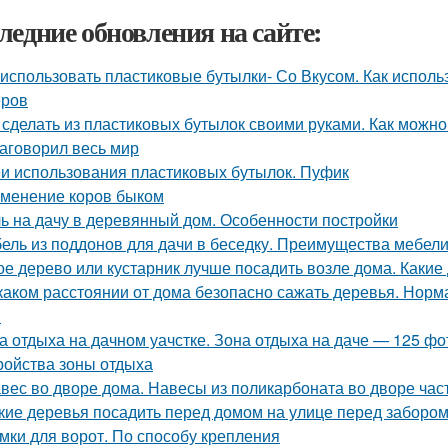
ледние обновления на сайте:
 использовать пластиковые бутылки- Со Вкусом. Как исполь
еров
 сделать из пластиковых бутылок своими руками. Как можно
заговорил весь мир
и использования пластиковых бутылок. Пуфик
менение коров быком
ь на дачу в деревянный дом. Особенности постройки
ель из поддонов для дачи в беседку. Преимущества мебели 
ое дерево или кустарник лучше посадить возле дома. Какие
каком расстоянии от дома безопасно сажать деревья. Норм
в
а отдыха на дачном уачстке. Зона отдыха на даче — 125 ф
ройства зоны отдыха
вес во дворе дома. Навесы из поликарбоната во дворе час
кие деревья посадить перед домом на улице перед забором
мки для ворот. По способу крепления