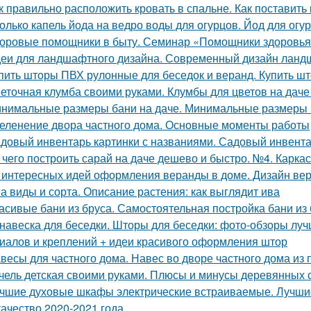
к правильно расположить кровать в спальне. Как поставить
олько капель йода на ведро воды для огурцов. Йод для ог
оровые помощники в быту. Семинар «Помощники здоровья»
еи для ландшафтного дизайна. Современный дизайн лан
пить шторы ПВХ рулонные для беседок и веранд. Купить ш
еточная клумба своими руками. Клумбы для цветов на даче
нимальные размеры бани на даче. Минимальные размеры
еленение двора частного дома. Основные моменты работы
довый инвентарь картинки с названиями. Садовый инвента
 чего построить сарай на даче дешево и быстро. №4. Карка
 интересных идей оформления веранды в доме. Дизайн вер
а виды и сорта. Описание растения: как выглядит ива
асивые бани из бруса. Самостоятельная постройка бани из
навеска для беседки. Шторы для беседки: фото-обзоры луч
иалов и креплений + идеи красивого оформления штор
весы для частного дома. Навес во дворе частного дома из
чель детская своими руками. Плюсы и минусы деревянных 
чшие духовые шкафы электрические встраиваемые. Лучши
качество 2020-2021 года