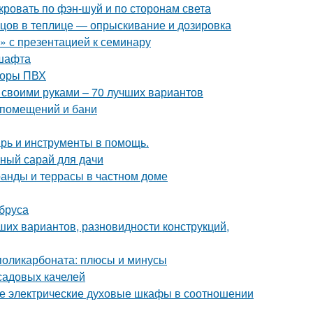
 кровать по фэн-шуй и по сторонам света
урцов в теплице — опрыскивание и дозировка
 с презентацией к семинару
дшафта
торы ПВХ
 своими руками – 70 лучших вариантов
 помещений и бани
рь и инструменты в помощь.
сный сарай для дачи
анды и террасы в частном доме
 бруса
ших вариантов, разновидности конструкций,
 поликарбоната: плюсы и минусы
садовых качелей
е электрические духовые шкафы в соотношении