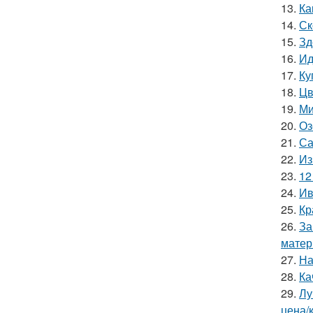
13.
Ка
14.
Ск
15.
Зд
16.
Ид
17.
Ку
18.
Цв
19.
Ми
20.
Оз
21.
Са
22.
Из
23.
12
24.
Ив
25.
Кр
26.
За
матер
27.
На
28.
Ка
29.
Лу
цена/