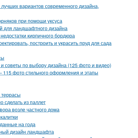
о лучших вариантов современного дизайна,
сорняков при помощи уксуса
й для ландшафтного дизайна
 недостатки кирпичного бордюра
оектировать, построить и украсить пруд для сада
сы
 и советы по выбору дизайна (125 фото и видео)
— 115 фото стильного оформления и этапы
т террасы
о сделать из паллет
вора возле частного дома
 калитки
зданные на года
нный дизайн ландшафта