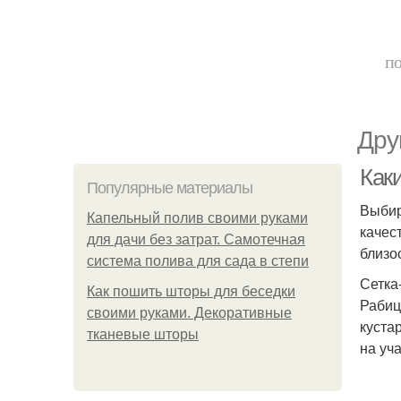
по
Дру
Каки
Популярные материалы
Выбир
Капельный полив своими руками
качес
для дачи без затрат. Самотечная
близо
система полива для сада в степи
Сетка
Как пошить шторы для беседки
Рабиц
своими руками. Декоративные
куста
тканевые шторы
на уч