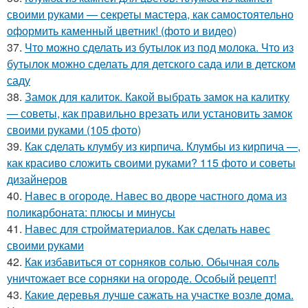
своими руками — секреты мастера, как самостоятельно
оформить каменный цветник! (фото и видео)
37.
Что можно сделать из бутылок из под молока. Что из
бутылок можно сделать для детского сада или в детском
саду
38.
Замок для калиток. Какой выбрать замок на калитку
— советы, как правильно врезать или установить замок
своими руками (105 фото)
39.
Как сделать клумбу из кирпича. Клумбы из кирпича —,
как красиво сложить своими руками? 115 фото и советы
дизайнеров
40.
Навес в огороде. Навес во дворе частного дома из
поликарбоната: плюсы и минусы
41.
Навес для стройматериалов. Как сделать навес
своими руками
42.
Как избавиться от сорняков солью. Обычная соль
уничтожает все сорняки на огороде. Особый рецепт!
43.
Какие деревья лучше сажать на участке возле дома.