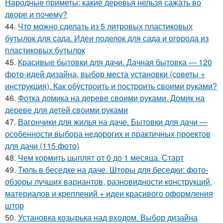
Народные приметы: какие деревья нельзя сажать во
дворе и почему?
44.
Что можно сделать из 5 литровых пластиковых
бутылок для сада. Идеи поделок для сада и огорода из
пластиковых бутылок
45.
Красивые бытовки для дачи. Дачная бытовка — 120
фото-идей дизайна, выбор места установки (советы +
инструкция). Как обустроить и построить своими руками?
46.
Фотка домика на дереве своими руками. Домик на
дереве для детей своими руками
47.
Вагончики для жилья на даче. Бытовки для дачи —
особенности выбора недорогих и практичных проектов
для дачи (115 фото)
48.
Чем кормить цыплят от 0 до 1 месяца. Старт
49.
Тюль в беседке на даче. Шторы для беседки: фото-
обзоры лучших вариантов, разновидности конструкций,
материалов и креплений + идеи красивого оформления
штор
50.
Установка козырька над входом. Выбор дизайна