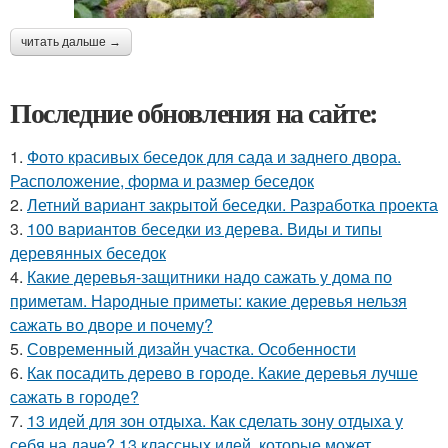
читать дальше →
Последние обновления на сайте:
1.
Фото красивых беседок для сада и заднего двора.
Расположение, форма и размер беседок
2.
Летний вариант закрытой беседки. Разработка проекта
3.
100 вариантов беседки из дерева. Виды и типы
деревянных беседок
4.
Какие деревья-защитники надо сажать у дома по
приметам. Народные приметы: какие деревья нельзя
сажать во дворе и почему?
5.
Современный дизайн участка. Особенности
6.
Как посадить дерево в городе. Какие деревья лучше
сажать в городе?
7.
13 идей для зон отдыха. Как сделать зону отдыха у
себя на даче? 13 классных идей, которые может