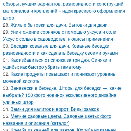
обзоры лучших вариантов, разновидности конструкций,
материалов и креплений + идеи красивого оформления
штор
28.
Жилые бытовки для дачи. Бытовки для дачи
29.
Уничтожение сорняков с помощью уксуса и соли.
Уксус с солью в садоводстве: нюансы применения
30.
Беседки кованые для дачи. Кованые беседки:
разновидности и как сделать беседку своими руками
31.
Как избавиться от синяка за три дня. Синяки и
ушибы: как быстро убрать гематому
32.
Какие продукты повышают и понижают уровень
мочевой кислоты
33.
Занавески в беседке. Шторы для беседки —, какие
выбрать? 150 фото новинок эксклюзивного дизайна
уличных штор
34.
Замки для калиток и ворот. Виды замков
35.
Мелкие садовые цветы. Садовые цветы: фото,
названия и описания (каталог)
36.
Клумба из камней для цветов. Клумба из камней