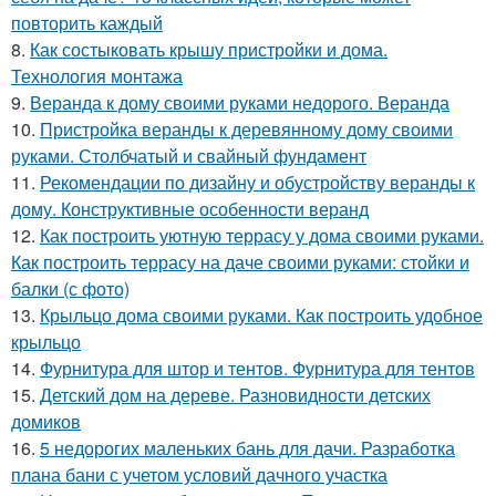
повторить каждый
8.
Как состыковать крышу пристройки и дома.
Технология монтажа
9.
Веранда к дому своими руками недорого. Веранда
10.
Пристройка веранды к деревянному дому своими
руками. Столбчатый и свайный фундамент
11.
Рекомендации по дизайну и обустройству веранды к
дому. Конструктивные особенности веранд
12.
Как построить уютную террасу у дома своими руками.
Как построить террасу на даче своими руками: стойки и
балки (с фото)
13.
Крыльцо дома своими руками. Как построить удобное
крыльцо
14.
Фурнитура для штор и тентов. Фурнитура для тентов
15.
Детский дом на дереве. Разновидности детских
домиков
16.
5 недорогих маленьких бань для дачи. Разработка
плана бани с учетом условий дачного участка