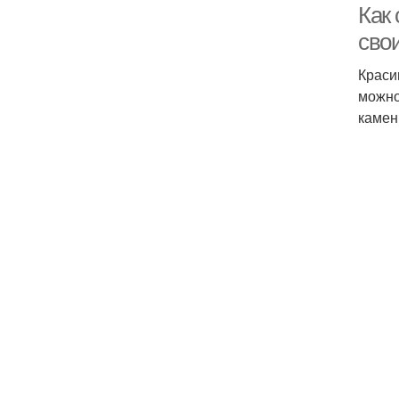
Как 
сво
Краси
можно
камен