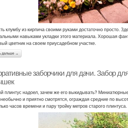
ть клумбу из кирпича своими руками достаточно просто. Зд
альными навыками укладки этого материала. Хорошая фант
вый цветник на своем приусадебном участке.
ь дальше →
оративные заборчики для дачи. Забор дл
ышек
й плинтус надоел, зачем же его выкидывать? Миниатюрные
 необычно и приятно смотрятся, ограждая средние по высот
лько часов времени и пару тройку метров старого плинтуса.