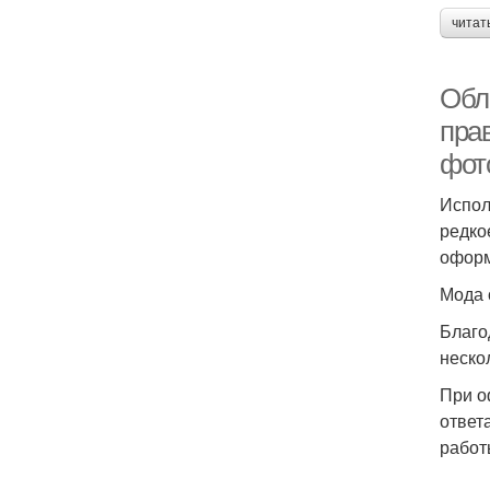
читат
Обл
прав
фот
Испол
редко
оформ
Мода 
Благо
неско
При о
ответ
работ