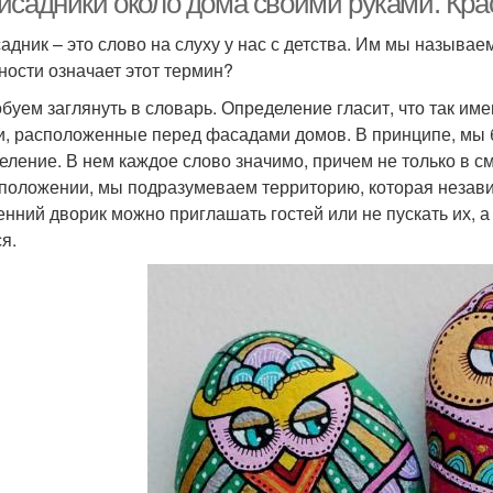
исадники около дома своими руками. Кр
адник – это слово на слуху у нас с детства. Им мы называе
ности означает этот термин?
буем заглянуть в словарь. Определение гласит, что так и
и, расположенные перед фасадами домов. В принципе, мы б
еление. В нем каждое слово значимо, причем не только в см
положении, мы подразумеваем территорию, которая независ
енний дворик можно приглашать гостей или не пускать их, а 
я.