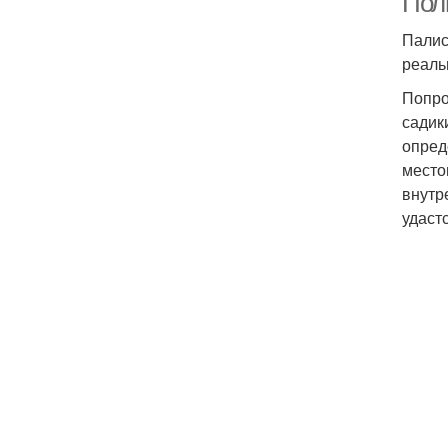
Пол
Палис
реаль
Попро
садик
опред
место
внутр
удастс