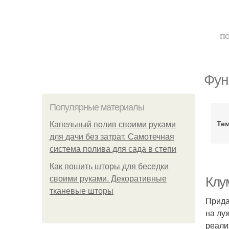
по
Фун
Популярные материалы
Те
Капельный полив своими руками
для дачи без затрат. Самотечная
система полива для сада в степи
Как пошить шторы для беседки
своими руками. Декоративные
Клу
тканевые шторы
Прида
на лу
реали