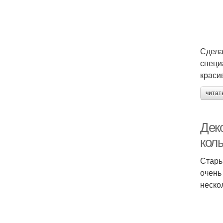
Сдела
специ
краси
читат
Дек
кол
Стары
очень
неско