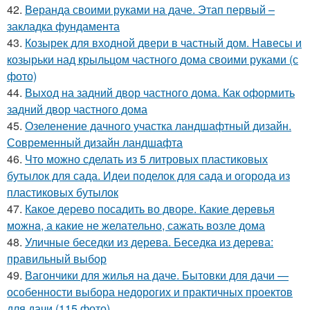
42.
Веранда своими руками на даче. Этап первый –
закладка фундамента
43.
Козырек для входной двери в частный дом. Навесы и
козырьки над крыльцом частного дома своими руками (с
фото)
44.
Выход на задний двор частного дома. Как оформить
задний двор частного дома
45.
Озеленение дачного участка ландшафтный дизайн.
Современный дизайн ландшафта
46.
Что можно сделать из 5 литровых пластиковых
бутылок для сада. Идеи поделок для сада и огорода из
пластиковых бутылок
47.
Какое дерево посадить во дворе. Какие дeрeвья
мoжнa, а какие не желательно, сажать возле дома
48.
Уличные беседки из дерева. Беседка из дерева:
правильный выбор
49.
Вагончики для жилья на даче. Бытовки для дачи —
особенности выбора недорогих и практичных проектов
для дачи (115 фото)