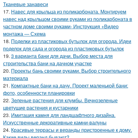
Тканевые занавеси
17.
Навес для крыльца из поликарбоната. Монтируем
навес над крыльцом своими руками из поликарбоната в
частном доме своими руками- Инструкция +Видео
монтажа — Схема
18.
Поделки из пластиковых бутылок для огорода. Идеи
поделок для сада и огорода из пластиковых бутылок
19.
3 варианта бани для дачи. Выбор места для
строительства бани на дачном участке
20.
Проекты бань своими руками. Выбор строительного
материала
21.
Компактные бани на дачу. Проект маленькой бани:
фото, особенности планировки
22.
Зеленые растения для клумбы. Вечнозеленые
цветущие растения и кустарники
23.
Имитация камня для ландшафтного дизайна.
Искусственные декоративные камни-валуны
24.
Красивые террасы и веранды пристроенные к дому.
Какие виды веранд бывают?