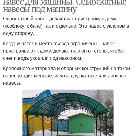
навес для машины. Односкатные
навесы под машину
Односкатный навес делают как пристройку к дому
(хозблоку, к бане) так и отдельно. Это навес с уклоном в
Металлический навес
Дешевый навес
одну сторону.
Когда участок и место въезда ограничены– навес
пристраивают к дому, делают наклон от стены, чтобы
Навес из профильной
снег и вода уходили под наклоном.
Навес для авто
трубы
Крепежного материала и опорных конструкций на такой
навес уходит меньше, чем на двускатные или арочные
навесы.
Навес из профильных
Односкатный навес
труб
Навес из профнастила
Навес под машину