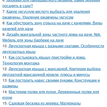
посадить в саду?
7.
Какую уксусную кислоту выбрать для удаления
ржавчины. Удаление ржавчины уксусом
8.
Как обустроить зону отдыха на даче с качелями. Виды
качелей для дачи
9.
Дизайн мангальной зоны частного дома на даче. №6.
Мебель для зоны барбекю на даче
10.
Двухскатная крыша с разными скатами. Особенности
двухскатных крыш
11.
Как состыковать крышу пристройки и дома.
Технология монтажа
12.
Двухскатная крыша с мансардой. Критерии выбора
двускатной мансардной кровли, плюсы и минусы
13.
Как построить навес своими руками. Конструкции и
размеры
14.
Мастерим полки для кухни. Деревянные полки для
кухни
15.
Садовая беседка из дерева. Материалы