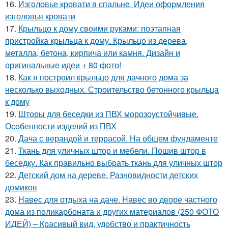
16.
Изголовье кровати в спальне. Идеи оформления
изголовья кровати
17.
Крыльцо к дому своими руками: поэтапная
пристройка крыльца к дому. Крыльцо из дерева,
металла, бетона, кирпича или камня. Дизайн и
оригинальные идеи + 80 фото!
18.
Как я построил крыльцо для дачного дома за
несколько выходных. Строительство бетонного крыльца
к дому
19.
Шторы для беседки из ПВХ морозоустойчивые.
Особенности изделий из ПВХ
20.
Дача с верандой и террасой. На общем фундаменте
21.
Ткань для уличных штор и мебели. Пошив штор в
беседку. Как правильно выбрать ткань для уличных штор
22.
Детский дом на дереве. Разновидности детских
домиков
23.
Навес для отдыха на даче. Навес во дворе частного
дома из поликарбоната и других материалов (250 ФОТО
ИДЕЙ) – Красивый вид, удобство и практичность