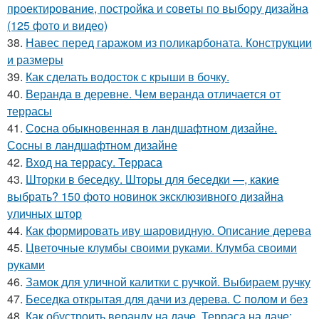
проектирование, постройка и советы по выбору дизайна
(125 фото и видео)
38.
Навес перед гаражом из поликарбоната. Конструкции
и размеры
39.
Как сделать водосток с крыши в бочку.
40.
Веранда в деревне. Чем веранда отличается от
террасы
41.
Сосна обыкновенная в ландшафтном дизайне.
Сосны в ландшафтном дизайне
42.
Вход на террасу. Терраса
43.
Шторки в беседку. Шторы для беседки —, какие
выбрать? 150 фото новинок эксклюзивного дизайна
уличных штор
44.
Как формировать иву шаровидную. Описание дерева
45.
Цветочные клумбы своими руками. Клумба своими
руками
46.
Замок для уличной калитки с ручкой. Выбираем ручку
47.
Беседка открытая для дачи из дерева. С полом и без
48.
Как обустроить веранду на даче. Терраса на даче: