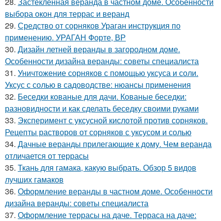
28.
Застекленная веранда в частном доме. Особенности
выбора окон для террас и веранд
29.
Средство от сорняков Ураган инструкция по
применению. УРАГАН Форте, ВР
30.
Дизайн летней веранды в загородном доме.
Особенности дизайна веранды: советы специалиста
31.
Уничтожение сорняков с помощью уксуса и соли.
Уксус с солью в садоводстве: нюансы применения
32.
Беседки кованые для дачи. Кованые беседки:
разновидности и как сделать беседку своими руками
33.
Эксперимент с уксусной кислотой против сорняков.
Рецепты растворов от сорняков с уксусом и солью
34.
Дачные веранды прилегающие к дому. Чем веранда
отличается от террасы
35.
Ткань для гамака, какую выбрать. Обзор 5 видов
лучших гамаков
36.
Оформление веранды в частном доме. Особенности
дизайна веранды: советы специалиста
37.
Оформление террасы на даче. Терраса на даче: