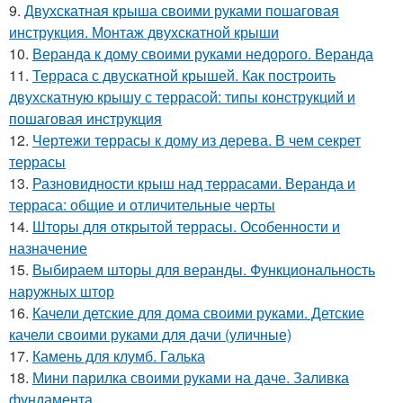
9.
Двухскатная крыша своими руками пошаговая
инструкция. Монтаж двухскатной крыши
10.
Веранда к дому своими руками недорого. Веранда
11.
Терраса с двускатной крышей. Как построить
двухскатную крышу с террасой: типы конструкций и
пошаговая инструкция
12.
Чертежи террасы к дому из дерева. В чем секрет
террасы
13.
Разновидности крыш над террасами. Веранда и
терраса: общие и отличительные черты
14.
Шторы для открытой террасы. Особенности и
назначение
15.
Выбираем шторы для веранды. Функциональность
наружных штор
16.
Качели детские для дома своими руками. Детские
качели своими руками для дачи (уличные)
17.
Камень для клумб. Галька
18.
Мини парилка своими руками на даче. Заливка
фундамента