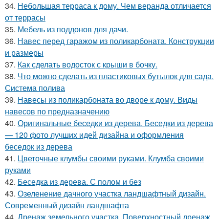
34.
Небольшая терраса к дому. Чем веранда отличается
от террасы
35.
Мебель из поддонов для дачи.
36.
Навес перед гаражом из поликарбоната. Конструкции
и размеры
37.
Как сделать водосток с крыши в бочку.
38.
Что можно сделать из пластиковых бутылок для сада.
Система полива
39.
Навесы из поликарбоната во дворе к дому. Виды
навесов по предназначению
40.
Оригинальные беседки из дерева. Беседки из дерева
— 120 фото лучших идей дизайна и оформления
беседок из дерева
41.
Цветочные клумбы своими руками. Клумба своими
руками
42.
Беседка из дерева. С полом и без
43.
Озеленение дачного участка ландшафтный дизайн.
Современный дизайн ландшафта
44.
Дренаж земельного участка. Поверхностный дренаж