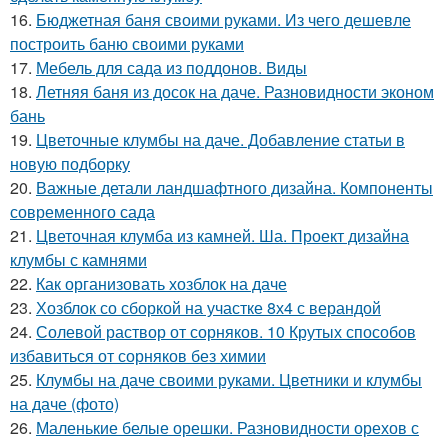
16.
Бюджетная баня своими руками. Из чего дешевле
построить баню своими руками
17.
Мебель для сада из поддонов. Виды
18.
Летняя баня из досок на даче. Разновидности эконом
бань
19.
Цветочные клумбы на даче. Добавление статьи в
новую подборку
20.
Важные детали ландшафтного дизайна. Компоненты
современного сада
21.
Цветочная клумба из камней. Ша. Проект дизайна
клумбы с камнями
22.
Как организовать хозблок на даче
23.
Хозблок со сборкой на участке 8х4 с верандой
24.
Солевой раствор от сорняков. 10 Крутых способов
избавиться от сорняков без химии
25.
Клумбы на даче своими руками. Цветники и клумбы
на даче (фото)
26.
Маленькие белые орешки. Разновидности орехов с