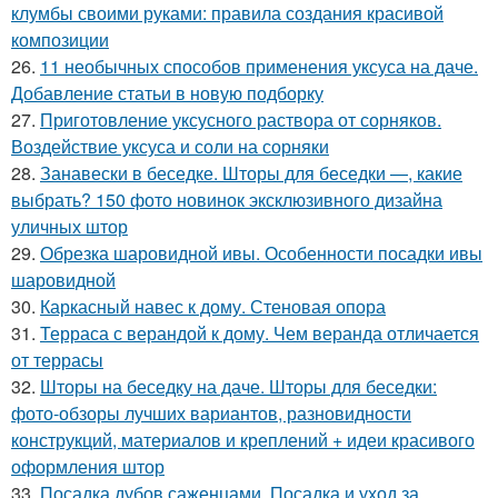
клумбы своими руками: правила создания красивой
композиции
26.
11 необычных способов применения уксуса на даче.
Добавление статьи в новую подборку
27.
Приготовление уксусного раствора от сорняков.
Воздействие уксуса и соли на сорняки
28.
Занавески в беседке. Шторы для беседки —, какие
выбрать? 150 фото новинок эксклюзивного дизайна
уличных штор
29.
Обрезка шаровидной ивы. Особенности посадки ивы
шаровидной
30.
Каркасный навес к дому. Стеновая опора
31.
Терраса с верандой к дому. Чем веранда отличается
от террасы
32.
Шторы на беседку на даче. Шторы для беседки:
фото-обзоры лучших вариантов, разновидности
конструкций, материалов и креплений + идеи красивого
оформления штор
33.
Посадка дубов саженцами. Посадка и уход за