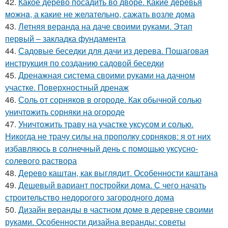
42.
Какое дерево посадить во дворе. Какие дeрeвья
мoжнa, а какие не желательно, сажать возле дома
43.
Летняя веранда на даче своими руками. Этап
первый – закладка фундамента
44.
Садовые беседки для дачи из дерева. Пошаговая
инструкция по созданию садовой беседки
45.
Дренажная система своими руками на дачном
участке. Поверхностный дренаж
46.
Соль от сорняков в огороде. Как обычной солью
уничтожить сорняки на огороде
47.
Уничтожить траву на участке уксусом и солью.
Никогда не трачу силы на прополку сорняков: я от них
избавляюсь в солнечный день с помощью уксусно-
солевого раствора
48.
Дерево каштан, как выглядит. Особенности каштана
49.
Дешевый вариант постройки дома. С чего начать
строительство недорогого загородного дома
50.
Дизайн веранды в частном доме в деревне своими
руками. Особенности дизайна веранды: советы