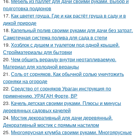
16.
Мебель из паллет для дачи своими руками. Выбор и
подготовка поддонов
17.
Как цветет груша. Где и как растёт груша в саду и в
дикой природе
18.
Капельный полив своими руками для дачи без затрат.
Самотечная система полива для сада в степи
19.
Хозблок с душем и туалетом под одной крышей.
Стройматериалы для бытовки
20.
Чем обшить веранду внутри неотапливаемую.
Материал для холодной веранды
21.
Соль от сорняков. Как обычной солью уничтожить
сорняки на огороде
22.
Средство от сорняков Ураган инструкция по
применению. УРАГАН Форте, ВР
23.
Качель детская своими руками. Плюсы и минусы
деревянных садовых качелей
24.
Мостик декоративный для дачи деревянный.
Декоративный мостик с прямым настилом
25.
Многоярусная клумба своими руками. Многоярусные