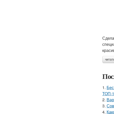
Сдела
специ
краси
читат
Пос
1.
Бес
ТОП-1
2.
Вар
3.
Сов
4.
Как