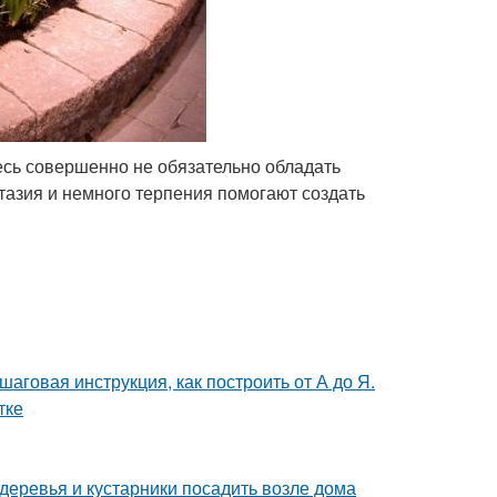
есь совершенно не обязательно обладать
азия и немного терпения помогают создать
аговая инструкция, как построить от А до Я.
тке
 деревья и кустарники посадить возле дома