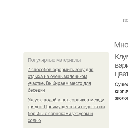
по
Мно
Клу
Популярные материалы
вар
7 способов оформить зону для
цвет
отдыха на очень маленьком
участке. Выбираем место для
Сущес
беседки
кирпи
эколог
Уксус с водой и нет сорняков между
грядок. Преимущества и недостатки
борьбы с сорняками уксусом и
солью