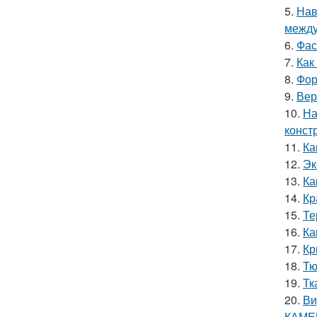
5.
Нав
между
6.
Фас
7.
Как
8.
Фор
9.
Вер
10.
На
конст
11.
Ка
12.
Эк
13.
Ка
14.
Кр
15.
Те
16.
Ка
17.
Кр
18.
Тю
19.
Тк
20.
Ви
КАМЕ