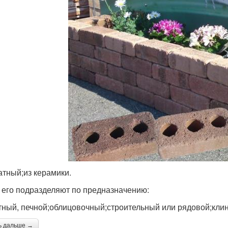
атный;из керамики.
 его подразделяют по предназначению:
ный, печной;облицовочный;строительный или рядовой;клин
ь дальше →