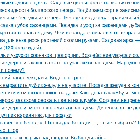
лкие садовые цветы. Садовые цветы: фото, названия и опи
зновидности болгарского перца. Подбираем сорт в зависим
ильные беседки из дерева. Беседка из дерева: правильный
садка дубов саженцами. Посадка и уход за саженцами дуба
крытая терраса к дому. Чем веранда отличается от террасы
ка для вьющихся растений своими руками. Садовая арка — 
и (120 фото-идей)
ль и уксус от сорняков пропорции. Воздействие уксуса и со
кие деревья лучше сажать на участке возле дома. Народные
 и почему?
тний навес для дачи. Виды построек
к вырастить дуб из желудя на участке. Посадка желудя в ко
етники из многолетников на даче. Как сделать клумбу из мн
неров, как скомпоновать цветы на клумбе. Создаем непрер
кие деревья можно посадить возле дома. Деревья возле до
лучших вариантов для посадки
навески в беседку. Шторы для беседки —, какие выбрать? 
ых штор
тановка козырька над входом. Выбор дизайна