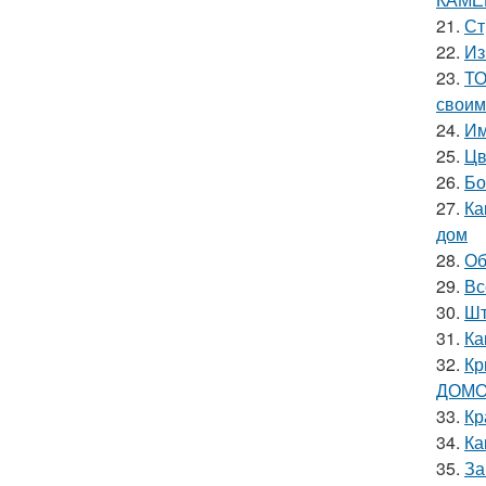
21.
Ст
22.
Из
23.
ТО
своим
24.
Им
25.
Цв
26.
Бо
27.
Ка
дом
28.
Об
29.
Вс
30.
Шт
31.
Ка
32.
Кр
ДОМО
33.
Кр
34.
Ка
35.
За