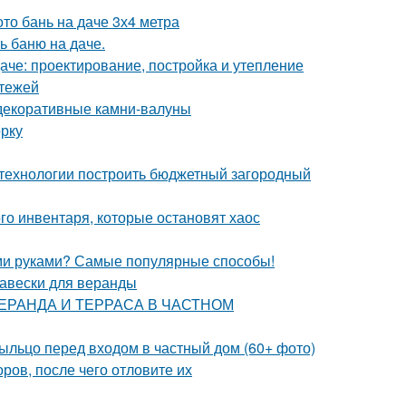
то бань на даче 3х4 метра
ь баню на даче.
даче: проектирование, постройка и утепление
ртежей
декоративные камни-валуны
орку
й технологии построить бюджетный загородный
го инвентаря, которые остановят хаос
ими руками? Самые популярные способы!
навески для веранды
 ВЕРАНДА И ТЕРРАСА В ЧАСТНОМ
рыльцо перед входом в частный дом (60+ фото)
оров, после чего отловите их