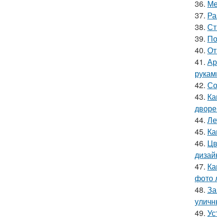
36.
Ме
37.
Ра
38.
Ст
39.
По
40.
От
41.
Ар
рукам
42.
Со
43.
Ка
дворе
44.
Ле
45.
Ка
46.
Цв
дизай
47.
Ка
фото 
48.
За
уличн
49.
Ус