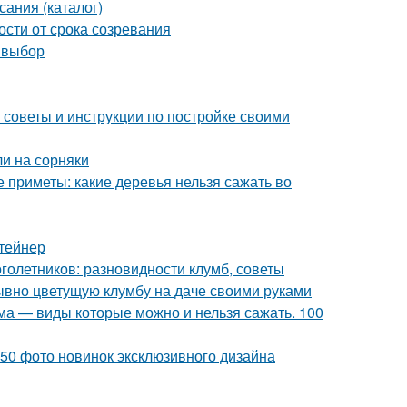
сания (каталог)
ости от срока созревания
 выбор
советы и инструкции по постройке своими
ли на сорняки
 приметы: какие деревья нельзя сажать во
нтейнер
оголетников: разновидности клумб, советы
ывно цветущую клумбу на даче своими руками
ма — виды которые можно и нельзя сажать. 100
150 фото новинок эксклюзивного дизайна