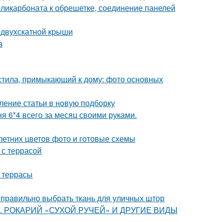
оликарбоната к обрешетке, соединение панелей
 двухскатной крыши
а
астила, примыкающий к дому: фото основных
ление статьи в новую подборку
я 6*4 всего за месяц своими руками.
летних цветов фото и готовые схемы
 с террасой
а террасы
к правильно выбрать ткань для уличных штор
ства. РОКАРИЙ «СУХОЙ РУЧЕЙ» И ДРУГИЕ ВИДЫ