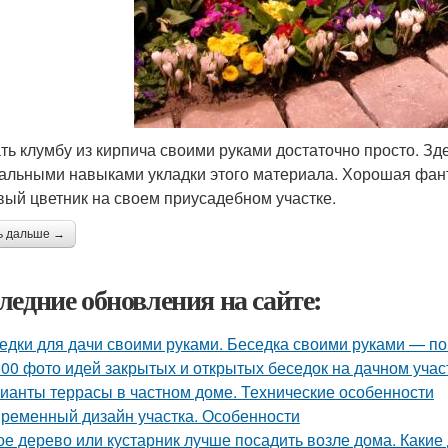
ть клумбу из кирпича своими руками достаточно просто. Зд
альными навыками укладки этого материала. Хорошая фант
вый цветник на своем приусадебном участке.
ь дальше →
ледние обновления на сайте:
едки для дачи своими руками. Беседка своими руками — пош
00 фото идей закрытых и открытых беседок на дачном учас
ианты террасы в частном доме. Технические особенности
ременный дизайн участка. Особенности
ое дерево или кустарник лучше посадить возле дома. Какие