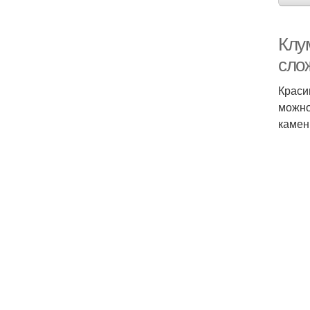
Клу
сло
Краси
можно
камен