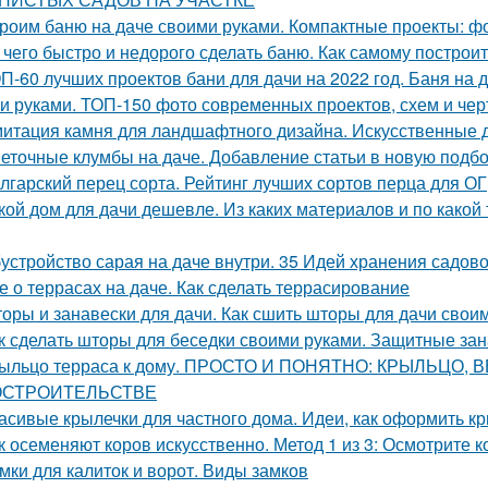
роим баню на даче своими руками. Компактные проекты: фо
 чего быстро и недорого сделать баню. Как самому построит
П-60 лучших проектов бани для дачи на 2022 год. Баня на 
и руками. ТОП-150 фото современных проектов, схем и че
итация камня для ландшафтного дизайна. Искусственные 
еточные клумбы на даче. Добавление статьи в новую подб
лгарский перец сорта. Рейтинг лучших сортов перца для ОГ
кой дом для дачи дешевле. Из каких материалов и по како
устройство сарая на даче внутри. 35 Идей хранения садово
е о террасах на даче. Как сделать террасирование
оры и занавески для дачи. Как сшить шторы для дачи сво
к сделать шторы для беседки своими руками. Защитные за
ыльцо терраса к дому. ПРОСТО И ПОНЯТНО: КРЫЛЬЦО,
СТРОИТЕЛЬСТВЕ
асивые крылечки для частного дома. Идеи, как оформить к
к осеменяют коров искусственно. Метод 1 из 3: Осмотрите к
мки для калиток и ворот. Виды замков