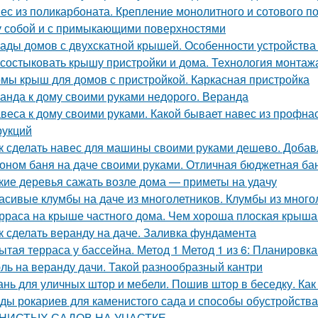
ес из поликарбоната. Крепление монолитного и сотового п
 собой и с примыкающими поверхностями
ады домов с двухскатной крышей. Особенности устройства
 состыковать крышу пристройки и дома. Технология монтаж
мы крыш для домов с пристройкой. Каркасная пристройка
анда к дому своими руками недорого. Веранда
веса к дому своими руками. Какой бывает навес из профн
рукций
к сделать навес для машины своими руками дешево. Добав
оном баня на даче своими руками. Отличная бюджетная бан
кие деревья сажать возле дома — приметы на удачу
асивые клумбы на даче из многолетников. Клумбы из много
рраса на крыше частного дома. Чем хороша плоская крыша
к сделать веранду на даче. Заливка фундамента
ытая терраса у бассейна. Метод 1 Метод 1 из 6: Планировк
ль на веранду дачи. Такой разнообразный кантри
ань для уличных штор и мебели. Пошив штор в беседку. Ка
ды рокариев для каменистого сада и способы обустрой
НИСТЫХ САДОВ НА УЧАСТКЕ