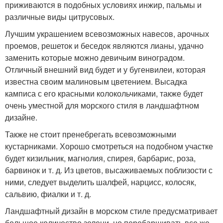
приживаются в подобных условиях инжир, пальмы и
различные виды цитрусовых.
Лучшим украшением всевозможных навесов, арочных
проемов, решеток и беседок являются лианы, удачно
заменить которые можно девичьим виноградом.
Отличный внешний вид будет и у бугенвилеи, которая
известна своим малиновым цветением. Высадка
камписа с его красными колокольчиками, также будет
очень уместной для морского стиля в ландшафтном
дизайне.
Также не стоит пренебрегать всевозможными
кустарниками. Хорошо смотреться на подобном участке
будет кизильник, магнолия, спирея, барбарис, роза,
барвинок и т. д. Из цветов, высаживаемых поблизости с
ними, следует выделить шалфей, нарцисс, колосяк,
сальвию, фиалки и т. д.
Ландшафтный дизайн в морском стиле предусматривает
большое количество зелени, но перебарщивать все же