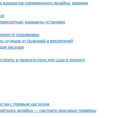
х вариантов современного дизайна, новинки
си
вомоскитная: варианты установки
бенности планировки
ы огурцов от болезней и вредителей
для беседки
строить и украсить пруд для сада и дачного
остик с прямым настилом
шафтного дизайна — смотрите красивые примеры