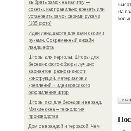
выбрать замок на калитку —
Высот
советы, как правильно врезать или
На пр
установить замок своими руками
больш
(105 фото)
Идеи ландшафта для дачи своими
руками. Современный дизайн
ландшафта
Шторы для перголы. Шторы для
беседки: фото-обзоры лучших
вариантов, разновидности
конструкций, материалов и
креплений + идеи красивого
оформления штор
читат
Шторы пвх для беседок и веранд.
Мягкие окна – технология
Пос
производства
Дом с верандой и террасой. Чем