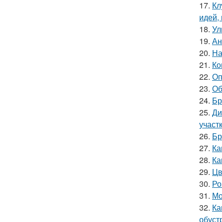
17.
Кл
идей,
18.
Ул
19.
Ан
20.
На
21.
Ко
22.
Оп
23.
Об
24.
Бр
25.
Ди
участ
26.
Бр
27.
Ка
28.
Ка
29.
Цв
30.
Ро
31.
Мо
32.
Ка
обуст