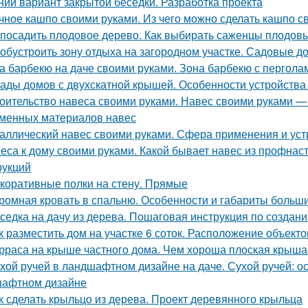
ний вариант закрытой беседки. Разработка проекта
чное кашпо своими руками. Из чего можно сделать кашпо с
 посадить плодовое дерево. Как выбирать саженцы плодов
 обустроить зону отдыха на загородном участке. Садовые д
а барбекю на даче своими руками. Зона барбекю с пергол
ады домов с двухскатной крышей. Особенности устройства
оительство навеса своими руками. Навес своими руками — м
менных материалов навес
аллический навес своими руками. Сфера применения и уст
еса к дому своими руками. Какой бывает навес из профнас
рукций
коративные полки на стену. Прямые
ромная кровать в спальню. Особенности и габариты больш
седка на дачу из дерева. Пошаговая инструкция по создан
к разместить дом на участке 6 соток. Расположение объекто
рраса на крыше частного дома. Чем хороша плоская крыша
хой ручей в ландшафтном дизайне на даче. Сухой ручей: о
афтном дизайне
к сделать крыльцо из дерева. Проект деревянного крыльца