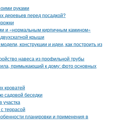
воими руками
ых деревьев перед посадкой?
орожки
ами и «нормальным кирпичным камином»
 двухскатной крыши
одели, конструкции и идеи, как построить из
ройство навеса из профильной трубы
тила, примыкающий к дому: фото основных
их кроватей
ию садовой беседки
в участка
 с террасой
собенности планировки и применения в