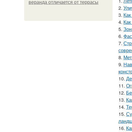
1.
Лет
веранда отличается от террасы
2.
Ули
3.
Как
4.
Как
5.
Зон
6.
Фас
7.
Стр
совре
8.
Мет
9.
Нав
конст
10.
Де
11.
Ог
12.
Бе
13.
Ка
14.
Те
15.
Су
ландш
16.
Ка