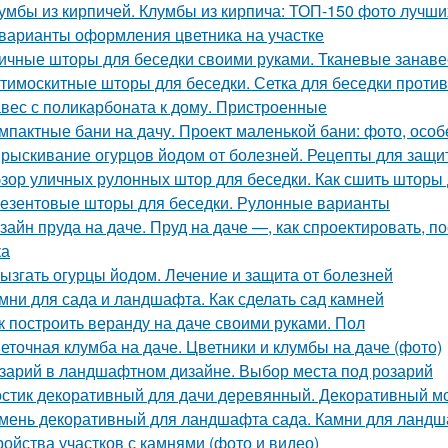
умбы из кирпичей. Клумбы из кирпича: ТОП-150 фото лучши
 варианты оформления цветника на участке
ичные шторы для беседки своими руками. Тканевые занаве
тимоскитные шторы для беседки. Сетка для беседки проти
вес с поликарбоната к дому. Пристроенные
мпактные бани на дачу. Проект маленькой бани: фото, осо
рыскивание огурцов йодом от болезней. Рецепты для защит
зор уличных рулонных штор для беседки. Как сшить шторы 
езентовые шторы для беседки. Рулонные варианты
зайн пруда на даче. Пруд на даче —, как спроектировать, по
ка
ызгать огурцы йодом. Лечение и защита от болезней
мни для сада и ландшафта. Как сделать сад камней
к построить веранду на даче своими руками. Пол
еточная клумба на даче. Цветники и клумбы на даче (фото)
зарий в ландшафтном дизайне. Выбор места под розарий
стик декоративный для дачи деревянный. Декоративный м
мень декоративный для ландшафта сада. Камни для ланд
ройства участков с камнями (фото и видео)