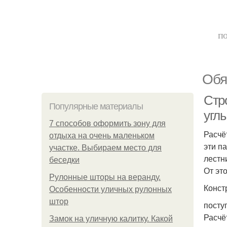
по
Обя
Стр
Популярные материалы
угл
7 способов оформить зону для
Расчё
отдыха на очень маленьком
эти п
участке. Выбираем место для
лестн
беседки
От эт
Рулонные шторы на веранду.
Конст
Особенности уличных рулонных
штор
посту
Расчё
Замок на уличную калитку. Какой