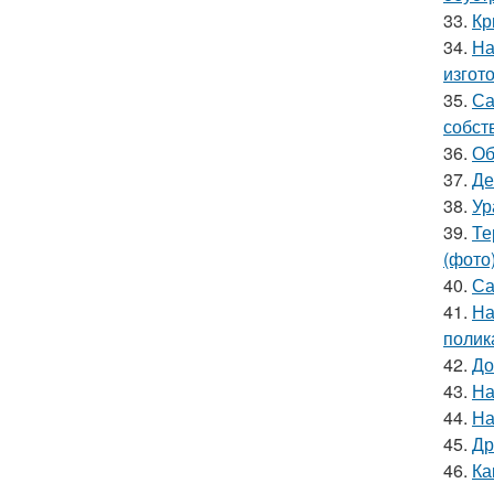
33.
Кр
34.
На
изгот
35.
Са
собст
36.
Об
37.
Де
38.
Ур
39.
Те
(фото
40.
Са
41.
На
полик
42.
До
43.
На
44.
На
45.
Др
46.
Ка