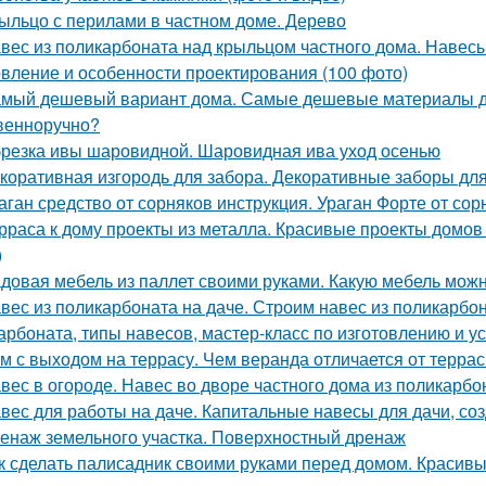
ыльцо с перилами в частном доме. Дерево
вес из поликарбоната над крыльцом частного дома. Навес
овление и особенности проектирования (100 фото)
мый дешевый вариант дома. Самые дешевые материалы дл
венноручно?
резка ивы шаровидной. Шаровидная ива уход осенью
коративная изгородь для забора. Декоративные заборы для
аган средство от сорняков инструкция. Ураган Форте от сор
рраса к дому проекты из металла. Красивые проекты домов
)
довая мебель из паллет своими руками. Какую мебель можн
вес из поликарбоната на даче. Строим навес из поликарб
арбоната, типы навесов, мастер-класс по изготовлению и у
м с выходом на террасу. Чем веранда отличается от терра
вес в огороде. Навес во дворе частного дома из поликарб
вес для работы на даче. Капитальные навесы для дачи, со
енаж земельного участка. Поверхностный дренаж
к сделать палисадник своими руками перед домом. Красив