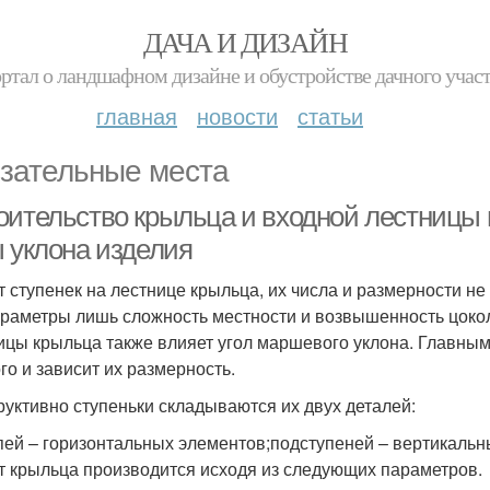
ДАЧА И ДИЗАЙН
ртал о ландшафном дизайне и обустройстве дачного учас
главная
новости
статьи
зательные места
оительство крыльца и входной лестницы 
ы уклона изделия
т ступенек на лестнице крыльца, их числа и размерности н
араметры лишь сложность местности и возвышенность цокол
ицы крыльца также влияет угол маршевого уклона. Главным 
ого и зависит их размерность.
руктивно ступеньки складываются их двух деталей:
пей – горизонтальных элементов;подступеней – вертикальн
т крыльца производится исходя из следующих параметров.