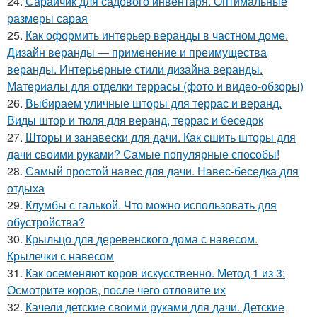
24.
Сарайчик для садового инвентаря. Оптимальные
размеры сарая
25.
Как оформить интерьер веранды в частном доме.
Дизайн веранды — применение и преимущества
веранды. Интерьерные стили дизайна веранды.
Материалы для отделки террасы (фото и видео-обзоры)
26.
Выбираем уличные шторы для террас и веранд.
Виды штор и тюля для веранд, террас и беседок
27.
Шторы и занавески для дачи. Как сшить шторы для
дачи своими руками? Самые популярные способы!
28.
Самый простой навес для дачи. Навес-беседка для
отдыха
29.
Клумбы с галькой. Что можно использовать для
обустройства?
30.
Крыльцо для деревенского дома с навесом.
Крылечки с навесом
31.
Как осеменяют коров искусственно. Метод 1 из 3:
Осмотрите коров, после чего отловите их
32.
Качели детские своими руками для дачи. Детские