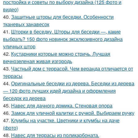
постройка и советы по выбору дизайна (125 фото и
видео)
40.
Защитные шторы для беседки. Особенности
тканевых занавесок
41.
Шторки в беседку. Шторы для беседки —, какие
выбрать? 150 фото новинок эксклюзивного дизайна
уличных штор
42.
Кустарники которые можно стричь. Лучшая
вечнозеленая живая изгородь
43.
Частный дом с террасой. Чем веранда отличается от
террасы
44.
Оригинальные беседки из дерева. Беседки из дерева
— 120 фото лучших идей дизайна и оформления
беседок из дерева
45.
Навес для дачного домика. Стеновая опора
46.
Замок для уличной калитки с ручкой. Выбираем ручку
47.
Клумбы на участке. Цветники и клумбы на даче
(фото)
48.
Навес для террасы из поликарбоната.