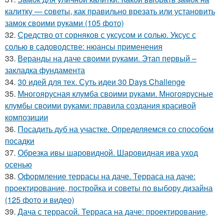
калитку — советы, как правильно врезать или установить
замок своими руками (105 фото)
32.
Средство от сорняков с уксусом и солью. Уксус с
солью в садоводстве: нюансы применения
33.
Веранды на даче своими руками. Этап первый –
закладка фундамента
34.
30 идей для тех. Суть идеи 30 Days Challenge
35.
Многоярусная клумба своими руками. Многоярусные
клумбы своими руками: правила создания красивой
композиции
36.
Посадить дуб на участке. Определяемся со способом
посадки
37.
Обрезка ивы шаровидной. Шаровидная ива уход
осенью
38.
Оформление террасы на даче. Терраса на даче:
проектирование, постройка и советы по выбору дизайна
(125 фото и видео)
39.
Дача с террасой. Терраса на даче: проектирование,