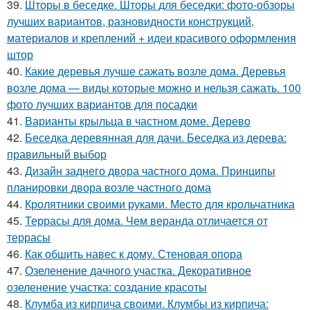
39.
Шторы в беседке. Шторы для беседки: фото-обзоры
лучших вариантов, разновидности конструкций,
материалов и креплений + идеи красивого оформления
штор
40.
Какие деревья лучше сажать возле дома. Деревья
возле дома — виды которые можно и нельзя сажать. 100
фото лучших вариантов для посадки
41.
Варианты крыльца в частном доме. Дерево
42.
Беседка деревянная для дачи. Беседка из дерева:
правильный выбор
43.
Дизайн заднего двора частного дома. Принципы
планировки двора возле частного дома
44.
Кролятники своими руками. Место для крольчатника
45.
Террасы для дома. Чем веранда отличается от
террасы
46.
Как обшить навес к дому. Стеновая опора
47.
Озеленение дачного участка. Декоративное
озеленение участка: создание красоты
48.
Клумба из кирпича своими. Клумбы из кирпича: